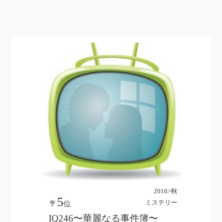
2016>秋
5
ミステリー
位
IQ246〜華麗なる事件簿〜