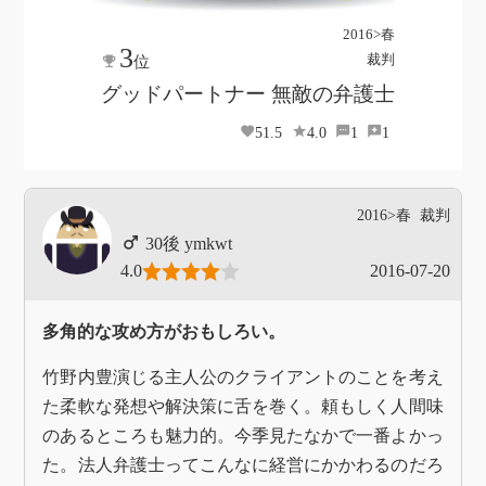
2016>春
3
裁判
位
グッドパートナー 無敵の弁護士
51.5
4.0
1
1
2016>春
裁判
ymkwt
4.0
2016-07-20
多角的な攻め方がおもしろい。
竹野内豊演じる主人公のクライアントのことを考え
た柔軟な発想や解決策に舌を巻く。頼もしく人間味
のあるところも魅力的。今季見たなかで一番よかっ
た。法人弁護士ってこんなに経営にかかわるのだろ