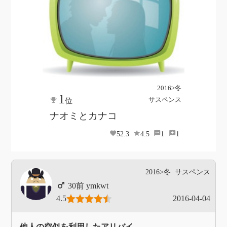
2016>冬
1
サスペンス
位
ナオミとカナコ
52.3
4.5
1
1
2016>冬
サスペンス
ymkwt
4.5
2016-04-04
他人の空似を利用したアリバイ