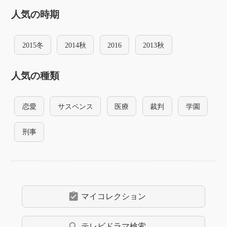
人気の時期
2015冬
2014秋
2016
2013秋
人気の種類
恋愛
サスペンス
医療
裁判
学園
刑事
assignment_turned_in
マイコレクション
search
テレビドラマ
検索