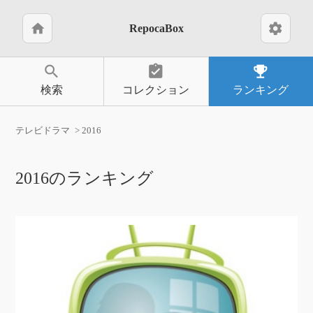
home
settings
RepocaBox
search
assignment_turned_in
emoji_events
検索
コレクション
ランキング
テレビドラマ
2016
2016のランキング