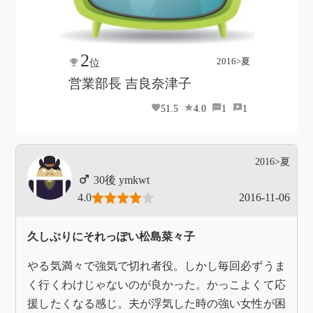
2
2016>夏
位
営業部長 吉良奈津子
51.5
4.0
1
1
2016>夏
ymkwt
4.0
2016-11-06
久しぶりにそれっぽい松島菜々子
やる気満々で強気で切れ者役。しかし毎回必ずうま
く行くわけじゃないのが良かった。かっこよくて応
援したくなる感じ。夫が浮気した時の強い女性が困