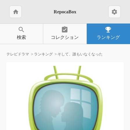
home
settings
RepocaBox
search
assignment_turned_in
emoji_events
検索
コレクション
ランキング
テレビドラマ
ランキング
そして、誰もいなくなった