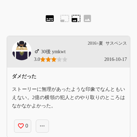
subtitles
photo_size_select_small
photo_size_select_large
image
2016>夏
サスペンス
ymkwt
3.0
2016-10-17
ダメだった
ストーリーに無理があったような印象でなんともい
えない。2億の横領の犯人とのやり取りのところは
なかなかよかった。
favorite_border
more_horiz
0