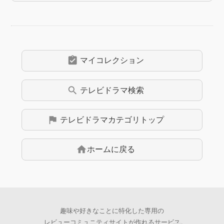
assignment_turned_in
マイコレクション
search
テレビドラマ
検索
flag
テレビドラマ
カテゴリトップ
home
ホームに戻る
趣味や好きなことに特化した専用の
レビューコミュニティサイトが作れるサービス