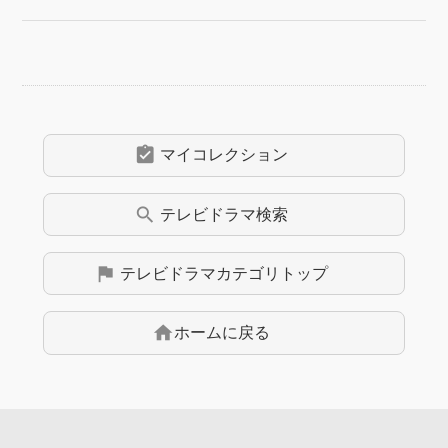
assignment_turned_in
マイコレクション
search
テレビドラマ
検索
flag
テレビドラマ
カテゴリトップ
home
ホームに戻る