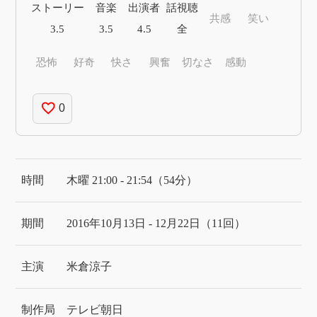
ストーリー
音楽
出演者
話視聴
共感
笑い
3.5
3.5
4.5
全
恐怖
好奇
快さ
興奮
切なさ
感動
favorite_border
0
時間
木曜 21:00 - 21:54（54分）
期間
2016年10月13日 - 12月22日（11回）
主演
米倉涼子
制作局
テレビ朝日