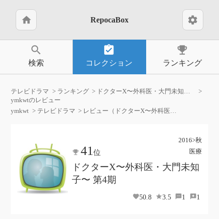
home
settings
RepocaBox
search
assignment_turned_in
emoji_events
検索
コレクション
ランキング
テレビドラマ
ランキング
ドクターX〜外科医・大門未知子〜 第4期
ymkwtのレビュー
ymkwt
テレビドラマ
レビュー（ドクターX〜外科医・大門未知子〜 第4期）
2016>秋
41
医療
位
ドクターX〜外科医・大門未知
子〜 第4期
50.8
3.5
1
1