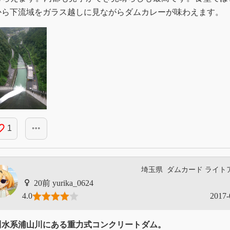
から下流域をガラス越しに見ながらダムカレーが味わえます。
_border
more_horiz
1
埼玉県
ダムカード
ライト
yurika_0624
4.0
2017-
川水系浦山川にある重力式コンクリートダム。