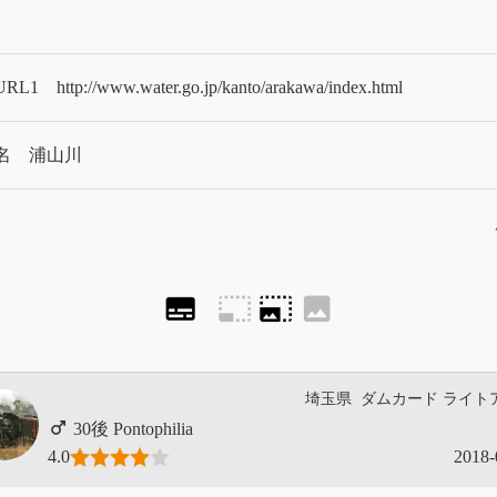
RL1
http://www.water.go.jp/kanto/arakawa/index.html
名
浦山川
subtitles
photo_size_select_small
photo_size_select_large
image
埼玉県
ダムカード
ライト
Pontophilia
4.0
2018-