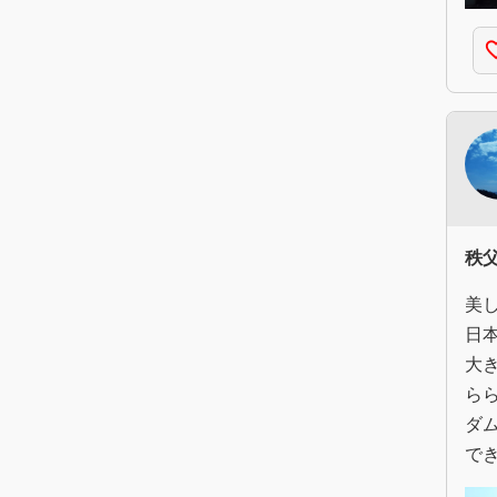
favorite
秩
美
日
大
ら
ダ
で