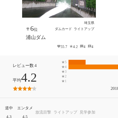
埼玉県
6
ダムカード
ライトアップ
位
浦山ダム
55.7
4.2
4
4
4
4.2
201
道中
エンタメ
放流目撃
ライトアップ
見学参加
4.3
4.5