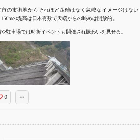
父市の市街地からそれほど距離はなく急峻なイメージはない
、156mの堤高は日本有数で天端からの眺めは開放的。
端や駐車場では時折イベントも開催され賑わいを見せる。
_border
more_horiz
0