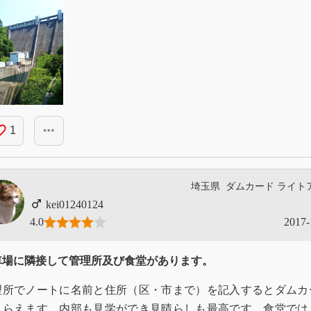
_border
more_horiz
1
埼玉県
ダムカード
ライト
kei01240124
4.0
2017-
車場に隣接して管理所及び食堂があります。
理所でノートに名前と住所（区・市まで）を記入するとダムカ
もらえます。内部も見学ができ見晴らしも最高です。食堂では