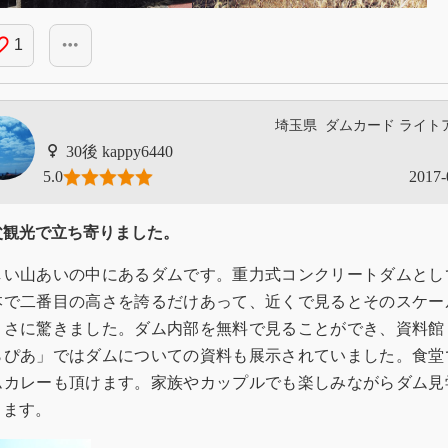
_border
more_horiz
1
埼玉県
ダムカード
ライト
kappy6440
5.0
2017-
父観光で立ち寄りました。
しい山あいの中にあるダムです。重力式コンクリートダムとし
本で二番目の高さを誇るだけあって、近くで見るとそのスケー
きさに驚きました。ダム内部を無料で見ることができ、資料館
らぴあ」ではダムについての資料も展示されていました。食堂
ムカレーも頂けます。家族やカップルでも楽しみながらダム見
きます。