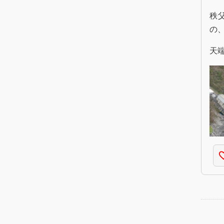
秩
の
天
favorite