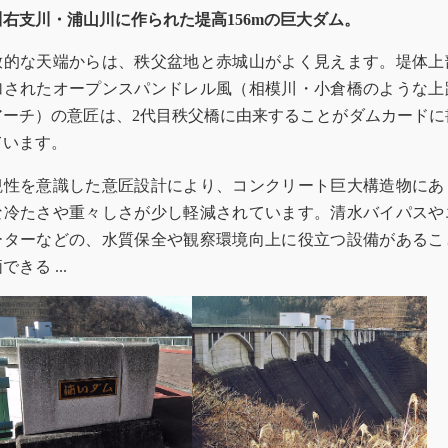
川右支川・浦山川に作られた堤高156mの巨大ダム。
放的な天端からは、秩父盆地と赤城山がよく見えます。堤体上
加されたオープンスパンドレル風（相模川・小倉橋のような上
アーチ）の意匠は、2代目秩父橋に由来することがダムカードに
ています。
観性を意識した意匠設計により、コンクリート巨大構造物にあ
な冷たさや重々しさが少し軽減されています。清水バイパスや
ーターなどの、水質保全や観察環境向上に役立つ設備があるこ
できる ...