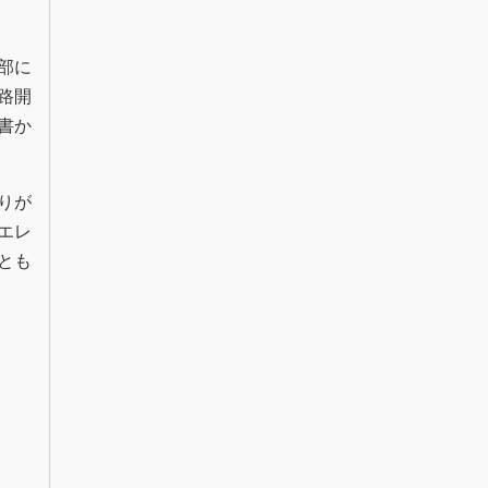
部に
路開
書か
りが
エレ
とも