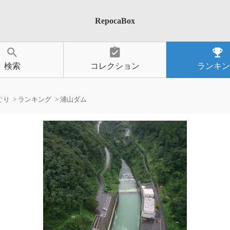
RepocaBox
search
assignment_turned_in
emoji_events
検索
コレクション
ランキン
ぐり
ランキング
浦山ダム