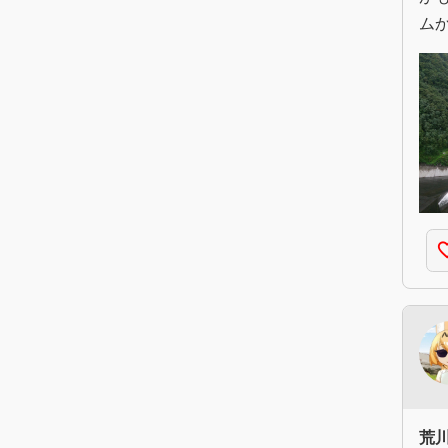
ム
favorite
荒