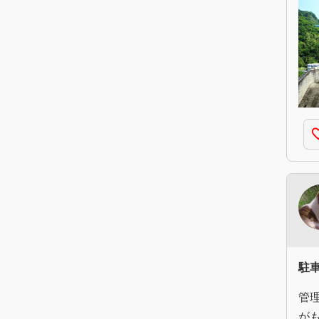
favorite
駐
管
が