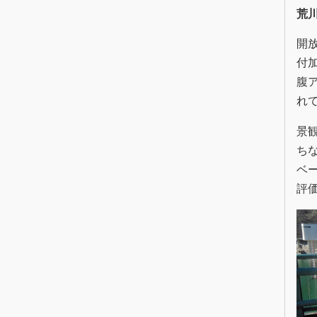
荒
開
付
腹
れ
景
ち
ベ
評価