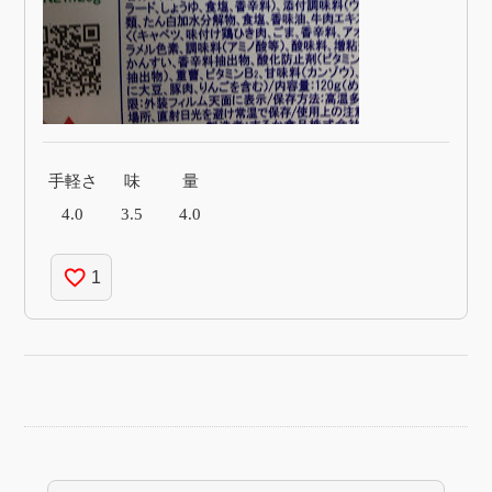
手軽さ
味
量
4.0
3.5
4.0
favorite_border
1