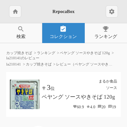
home
settings
RepocaBox
search
assignment_turned_in
emoji_events
検索
コレクション
ランキング
カップ焼きそば
ランキング
ペヤング ソースやきそば 120g
la210141のレビュー
la210141
カップ焼きそば
レビュー（ペヤング ソースやきそば 120g）
まるか食品
3
ソース
位
ペヤング ソースやきそば 120g
60.9
4.0
20
19