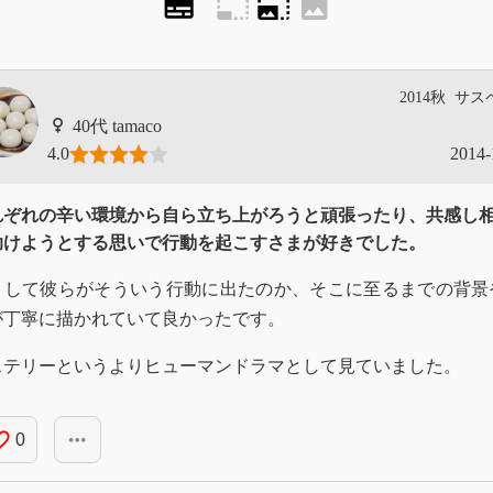
subtitles
photo_size_select_small
photo_size_select_large
image
2014秋
サス
tamaco
4.0
2014-
れぞれの辛い環境から自ら立ち上がろうと頑張ったり、共感し
助けようとする思いで行動を起こすさまが好きでした。
うして彼らがそういう行動に出たのか、そこに至るまでの背景
が丁寧に描かれていて良かったです。
ステリーというよりヒューマンドラマとして見ていました。
_border
more_horiz
0