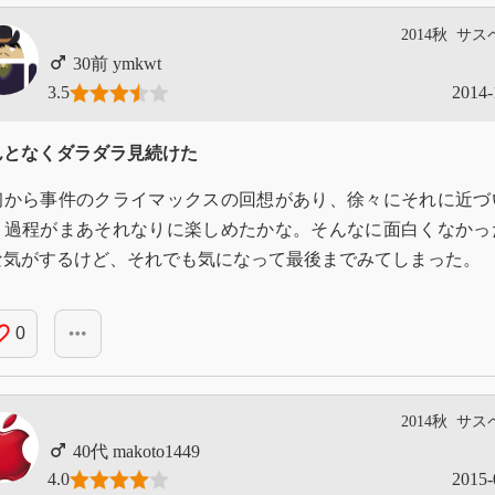
2014秋
サス
ymkwt
3.5
2014-
んとなくダラダラ見続けた
初から事件のクライマックスの回想があり、徐々にそれに近づ
く過程がまあそれなりに楽しめたかな。そんなに面白くなかっ
な気がするけど、それでも気になって最後までみてしまった。
_border
more_horiz
0
2014秋
サス
makoto1449
4.0
2015-