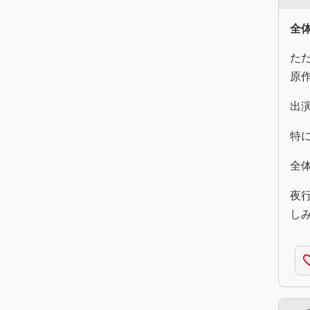
全
た
原
出
特
全
夜
し
favorite