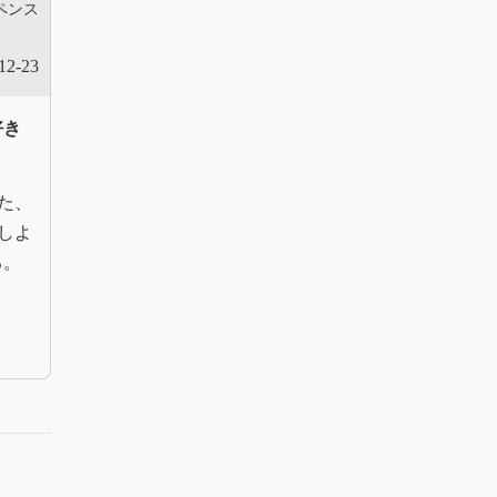
ペンス
12-23
好き
た、
しよ
る。