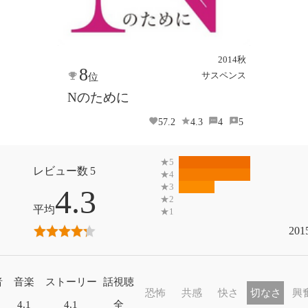
2014秋
8
サスペンス
位
Nのために
57.2
4.3
4
5
5
4.3
201
者
音楽
ストーリー
話視聴
恐怖
共感
快さ
切なさ
興
4.1
4.1
全