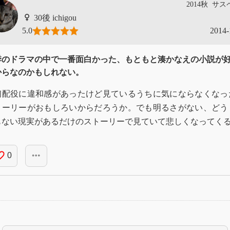
2014秋
サス
ichigou
5.0
2014-
季のドラマの中で一番面白かった、もともと湊かなえの小説が
からなのかもしれない。
初配役に違和感があったけど見ているうちに気にならなくなっ
トーリーがおもしろいからだろうか。でも明るさがない、どう
もない現実があるだけのストーリーで見ていて悲しくなってく
_border
more_horiz
0