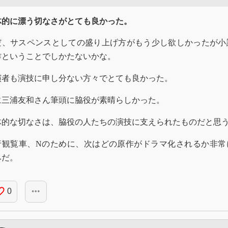
体的に漂う切なさがとても良かった。
だ、サスペンスとしての盛り上げ方がもう少し欲しかったが小
作ということでしかたないかな。
演者も演技に申し分ない方々でとても良かった。
に三浦友和さん筆頭に脇役が素晴らしかった。
体的な切なさは、脇役の人たちの演技に支えられたものだと思
行観覧車、Nのために、次はどの原作がドラマ化されるか非常
みだ。
_border
more_horiz
0