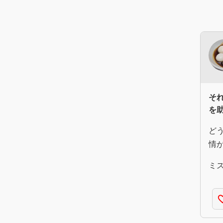
そ
を
ど
情
ミ
favorite