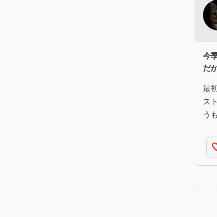
今
だ
最
ス
う
favorite