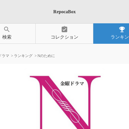
RepocaBox
search
assignment_turned_in
emoji_events
検索
コレクション
ランキン
ドラマ
ランキング
Nのために