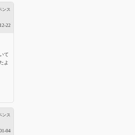
ペンス
12-22
いて
たよ
ペンス
01-04