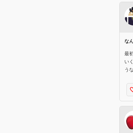
な
最
い
う
favorite