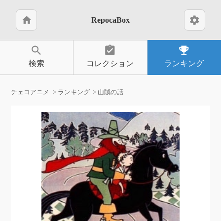
home
settings
RepocaBox
search
assignment_turned_in
emoji_events
検索
コレクション
ランキング
チェコアニメ
ランキング
山賊の話