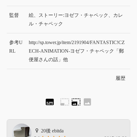
監督
絵、ストーリー:ヨゼフ・チャペック、カレ
ル・チャペック
参考U
http://sp.tower.jp/item/2191904/FANTASTIC!CZ
RL
ECH-ANIMATION-ヨゼフ・チャペック「郵
便屋さんの話」他
履歴
subtitles
photo_size_select_small
photo_size_select_large
image
ebitda