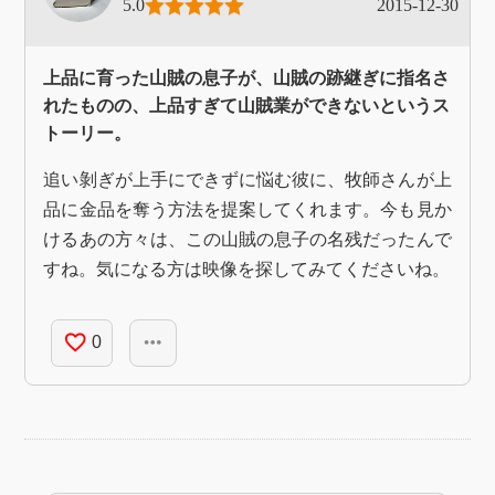
5.0
2015-12-30
上品に育った山賊の息子が、山賊の跡継ぎに指名さ
れたものの、上品すぎて山賊業ができないというス
トーリー。
追い剝ぎが上手にできずに悩む彼に、牧師さんが上
品に金品を奪う方法を提案してくれます。今も見か
けるあの方々は、この山賊の息子の名残だったんで
すね。気になる方は映像を探してみてくださいね。
favorite_border
more_horiz
0