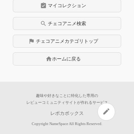
assignment_turned_in
マイコレクション
search
チェコアニメ
検索
flag
チェコアニメ
カテゴリトップ
home
ホームに戻る
趣味や好きなことに特化した専用の
レビューコミュニティサイトが作れるサービス
edit
レポカボックス
Copyright
NameSpace
All Rights Reserved.