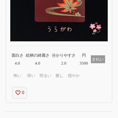
面白さ
絵柄の綺麗さ
分かりやすさ
円
きれい
4.0
4.0
2.0
3500
怖い
暗い
明るい
癒し
穏やか
favorite_border
0