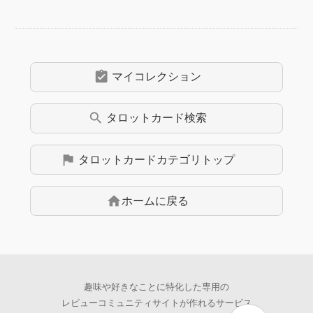
assignment_turned_in
マイコレクション
search
タロットカード
検索
flag
タロットカード
カテゴリトップ
home
ホームに戻る
趣味や好きなことに特化した専用の
レビューコミュニティサイトが作れるサービス