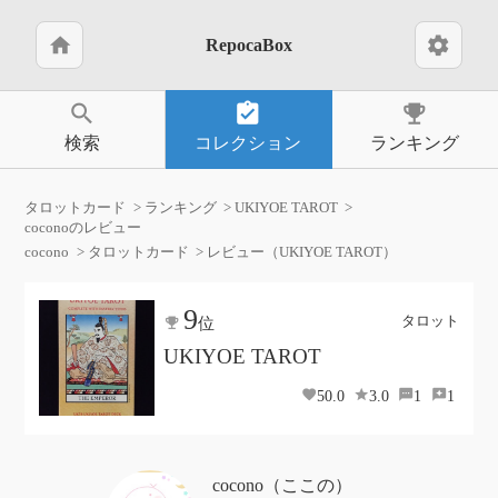
home
settings
RepocaBox
search
assignment_turned_in
emoji_events
検索
コレクション
ランキング
タロットカード
ランキング
UKIYOE TAROT
coconoのレビュー
cocono
タロットカード
レビュー（UKIYOE TAROT）
9
タロット
位
UKIYOE TAROT
50.0
3.0
1
1
cocono（ここの）