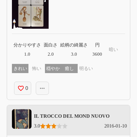
分かりやすさ
面白さ
絵柄の綺麗さ
円
暗い
1.0
2.0
3.0
3600
きれい
怖い
穏やか
癒し
明るい
favorite_border
more_horiz
0
IL TROCCO DEL MOND NUOVO
3.0
2016-01-10