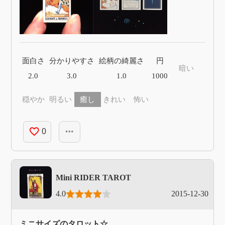
面白さ
分かりやすさ
絵柄の綺麗さ
円
暗い
2.0
3.0
1.0
1000
穏やか
明るい
癒し
きれい
怖い
favorite_border
more_horiz
0
Mini RIDER TAROT
4.0
2015-12-30
ミニサイズのタロット☆