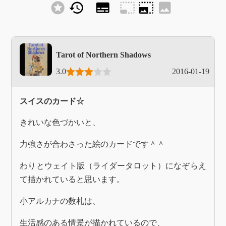
stars
history
subtitles
photo_size_select_small
photo_size_select_large
image
Tarot of Northern Shadows
3.0
2016-01-19
スイスのカード☆
きれいな色づかいと、
力強さが合わさった絵のカードです＾＾
わりとウェイト版（ライダータロット）になぞらえ
て描かれていると思います。
小アルカナの数札は、
生活感のある情景が描かれているので、