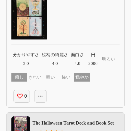
分かりやすさ
絵柄の綺麗さ
面白さ
円
明るい
3.0
4.0
4.0
2000
癒し
きれい
暗い
怖い
穏やか
favorite_border
more_horiz
0
The Halloween Tarot Deck and Book Set