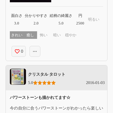
面白さ
分かりやすさ
絵柄の綺麗さ
円
明るい
3.0
2.0
5.0
2500
きれい
癒し
怖い
暗い
穏やか
favorite_border
more_horiz
0
クリスタル タロット
5.0
2016-01-03
パワーストーンも描かれてます☆
今の自分に合うパワーストーンがわかったら楽しい