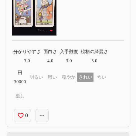
分かりやすさ
面白さ
入手難度
絵柄の綺麗さ
3.0
4.0
3.0
5.0
円
明るい
暗い
穏やか
きれい
怖い
30000
癒し
favorite_border
more_horiz
0