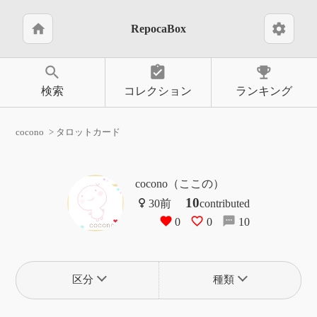
home
settings
RepocaBox
search
assignment_turned_in
emoji_events
検索
コレクション
ランキング
cocono
タロットカード
cocono（ここの）
10
contributed
0
0
10