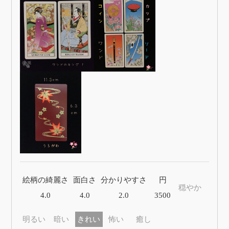
絵柄の綺麗さ
面白さ
分かりやすさ
円
穏やか
4.0
4.0
2.0
3500
明るい
暗い
きれい
怖い
癒し