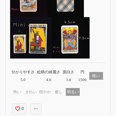
分かりやすさ
絵柄の綺麗さ
面白さ
円
暗い
5.0
4.0
3.0
1500
怖い
きれい
穏やか
癒し
明るい
favorite_border
more_horiz
0