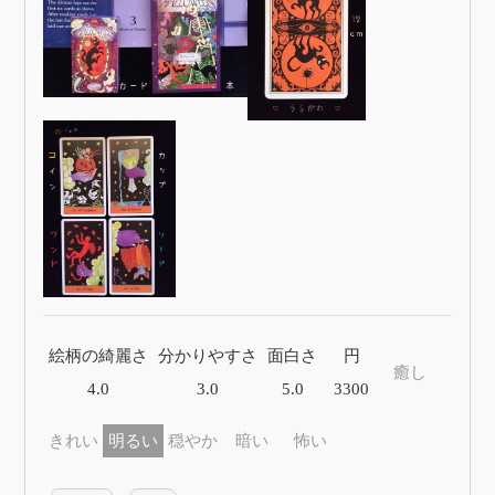
絵柄の綺麗さ
分かりやすさ
面白さ
円
癒し
4.0
3.0
5.0
3300
きれい
明るい
穏やか
暗い
怖い