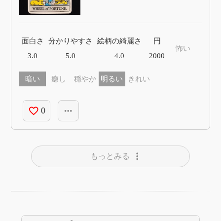
面白さ
分かりやすさ
絵柄の綺麗さ
円
怖い
3.0
5.0
4.0
2000
暗い
癒し
穏やか
明るい
きれい
favorite_border
more_horiz
0
more_vert
もっとみる