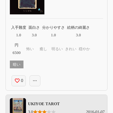
入手難度
面白さ
分かりやすさ
絵柄の綺麗さ
1.0
3.0
1.0
3.0
円
怖い
癒し
明るい
きれい
穏やか
6500
暗い
favorite_border
more_horiz
0
UKIYOE TAROT
3.0
2016-01-07