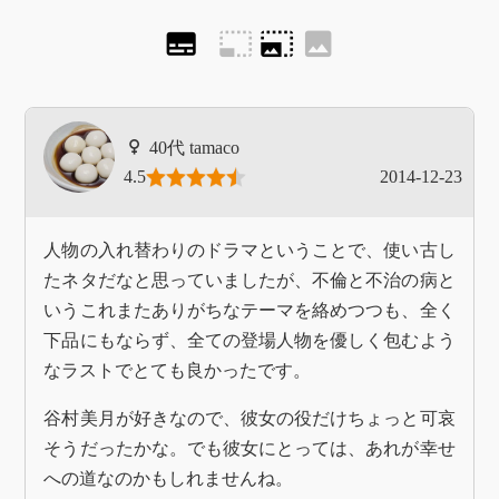
subtitles
photo_size_select_small
photo_size_select_large
image
tamaco
4.5
2014-12-23
人物の入れ替わりのドラマということで、使い古し
たネタだなと思っていましたが、不倫と不治の病と
いうこれまたありがちなテーマを絡めつつも、全く
下品にもならず、全ての登場人物を優しく包むよう
なラストでとても良かったです。
谷村美月が好きなので、彼女の役だけちょっと可哀
そうだったかな。でも彼女にとっては、あれが幸せ
への道なのかもしれませんね。