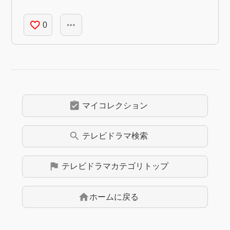
favorite_border
more_horiz
0
assignment_turned_in
マイコレクション
search
テレビドラマ
検索
flag
テレビドラマ
カテゴリトップ
home
ホームに戻る