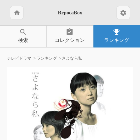
home
settings
RepocaBox
search
assignment_turned_in
emoji_events
検索
コレクション
ランキング
テレビドラマ
ランキング
さよなら私