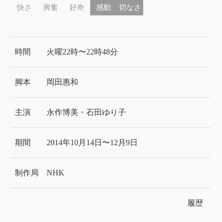
快さ
興奮
好奇
感動
切なさ
時間
火曜22時〜22時48分
脚本
岡田惠和
主演
永作博美・石田ゆり子
期間
2014年10月14日〜12月9日
制作局
NHK
履歴