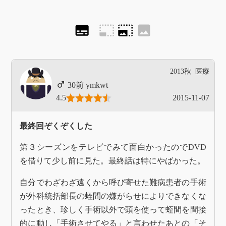
subtitles
photo_size_select_small
photo_size_select_large
image
2013秋
医療
ymkwt
4.5
2015-11-07
最終回ぞくぞくした
第３シーズンをテレビでみて面白かったのでDVD
を借りて少し前に見た。最終話は特にやばかった。
自分でわざわざ遠くから呼び寄せた難病患者の手術
が外科統括部長の蛭間の嫌がらせによりできなくな
ったとき、珍しく手術以外で頭を使って蛭間を間接
的に動し「手術させてやる」と言わせたあとの「そ