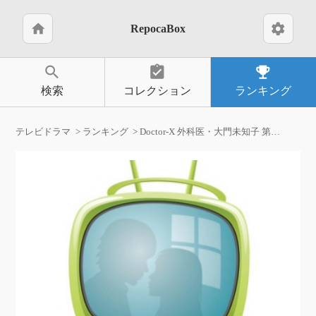
home
settings
RepocaBox
search
assignment_turned_in
emoji_events
検索
コレクション
ランキング
テレビドラマ
ランキング
Doctor-X 外科医・大門未知子 第2期