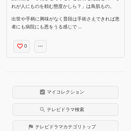
れが人にものを頼む態度かしら？」は鳥肌もの。
出世や手柄に興味がなく普段は手術さえできれば患
者にも病院にも恩をうる感じで ...
favorite_border
more_horiz
0
assignment_turned_in
マイコレクション
search
テレビドラマ
検索
flag
テレビドラマ
カテゴリトップ