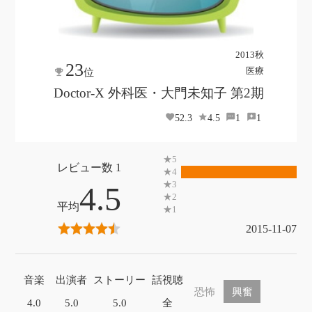
2013秋
23
医療
位
Doctor-X 外科医・大門未知子 第2期
52.3
4.5
1
1
1
4.5
2015-11-07
音楽
出演者
ストーリー
話視聴
恐怖
興奮
4.0
5.0
5.0
全