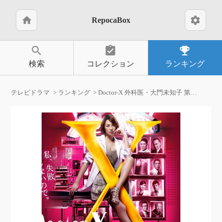
home
settings
RepocaBox
search
assignment_turned_in
emoji_events
検索
コレクション
ランキング
テレビドラマ
ランキング
Doctor-X 外科医・大門未知子 第3期