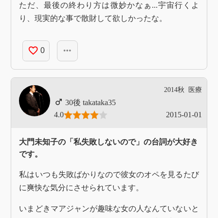
ただ、最後の終わり方は微妙かなぁ...宇宙行くよ
り、現実的な事で散財して欲しかったな。
favorite_border
more_horiz
0
2014秋
医療
takataka35
4.0
2015-01-01
大門未知子の「私失敗しないので」の台詞が大好き
です。
私はいつも失敗ばかりなので彼女のオペを見るたび
に爽快な気分にさせられています。
いまどきマアジャンが趣味な女の人なんていないと