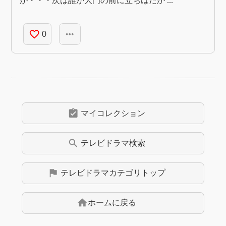
が・・・次は誰が大門の前に立ちはだか ...
favorite_border
more_horiz
0
assignment_turned_in
マイコレクション
search
テレビドラマ
検索
flag
テレビドラマ
カテゴリトップ
home
ホームに戻る