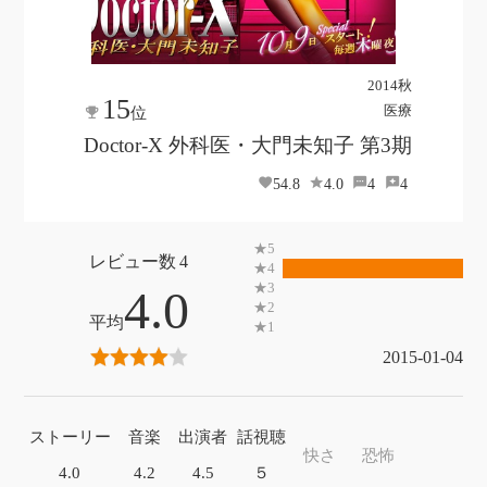
2014秋
15
医療
位
Doctor-X 外科医・大門未知子 第3期
54.8
4.0
4
4
4
4.0
2015-01-04
ストーリー
音楽
出演者
話視聴
快さ
恐怖
4.0
4.2
4.5
５