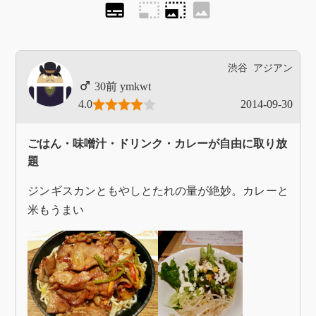
subtitles
photo_size_select_small
photo_size_select_large
image
渋谷
アジアン
ymkwt
4.0
2014-09-30
ごはん・味噌汁・ドリンク・カレーが自由に取り放
題
ジンギスカンともやしとたれの量が絶妙。カレーと
米もうまい