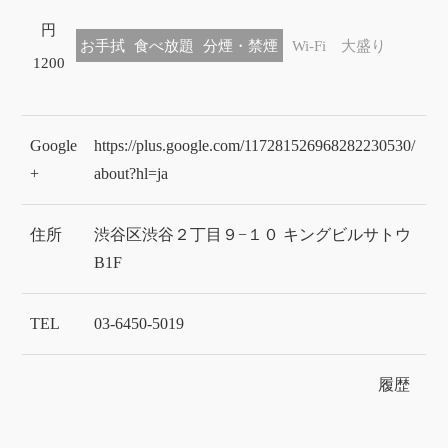
円
お手拭
食べ放題
分煙・禁煙
Wi-Fi
大盛り
1200
Google
https://plus.google.com/117281526968282230530/
+
about?hl=ja
住所
渋谷区渋谷２丁目９−１０ キングビルサトウ
B1F
TEL
03-6450-5019
履歴