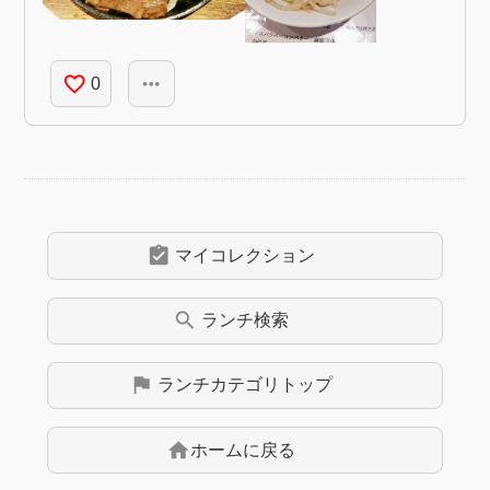
favorite_border
more_horiz
0
assignment_turned_in
マイコレクション
search
ランチ
検索
flag
ランチ
カテゴリトップ
home
ホームに戻る