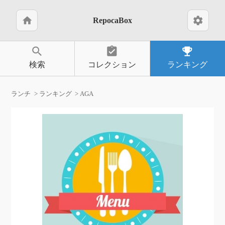
home
settings
RepocaBox
search
assignment_turned_in
emoji_events
検索
コレクション
ランキング
ランチ
ランキング
AGA