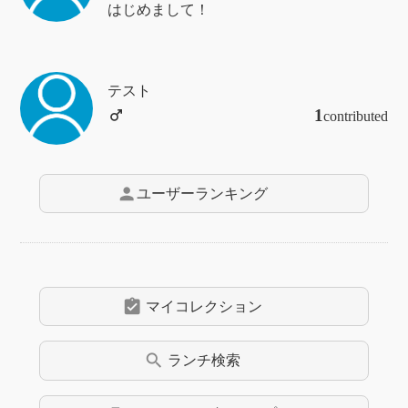
はじめまして！
テスト
1
contributed
person
ユーザーランキング
assignment_turned_in
マイコレクション
search
ランチ
検索