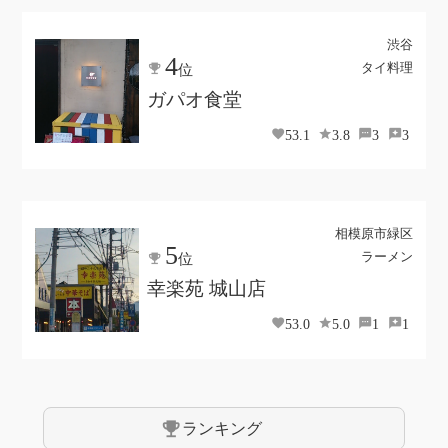
渋谷
4
タイ料理
位
ガパオ食堂
53.1
3.8
3
3
相模原市緑区
5
ラーメン
位
幸楽苑 城山店
53.0
5.0
1
1
emoji_events
ランキング