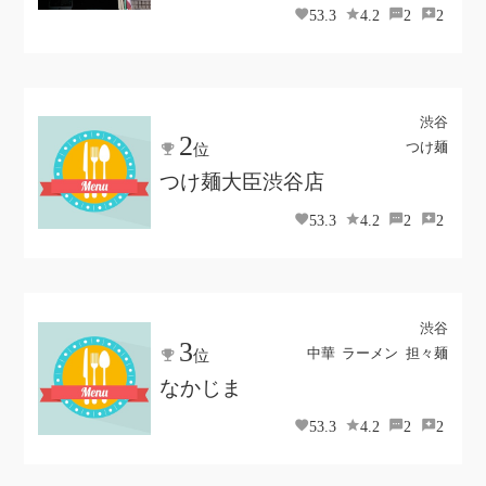
53.3
4.2
2
2
渋谷
2
つけ麺
位
つけ麺大臣渋谷店
53.3
4.2
2
2
渋谷
3
中華
ラーメン
担々麺
位
なかじま
53.3
4.2
2
2