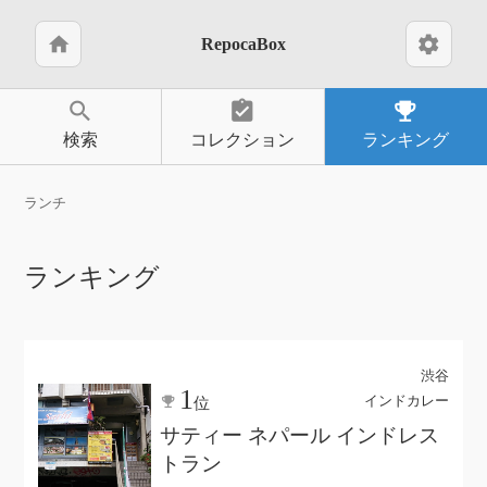
home
settings
RepocaBox
search
assignment_turned_in
emoji_events
検索
コレクション
ランキング
ランチ
ランキング
渋谷
1
インドカレー
位
サティー ネパール インドレス
トラン