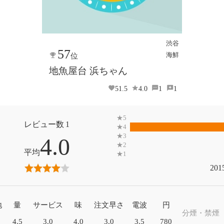
渋谷
57
海鮮
位
地魚屋台 浜ちゃん
51.5
4.0
1
1
1
4.0
201
地
量
サービス
味
注文早さ
電波
円
分煙・禁煙
4.5
3.0
4.0
3.0
3.5
780