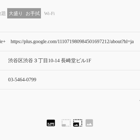
放題
大盛り
お手拭
Wi-Fi
le+
https://plus.google.com/111071980984501697212/about?hl=ja
渋谷区渋谷３丁目10-14 長崎堂ビル1F
03-5464-0799
subtitles
photo_size_select_small
photo_size_select_large
image