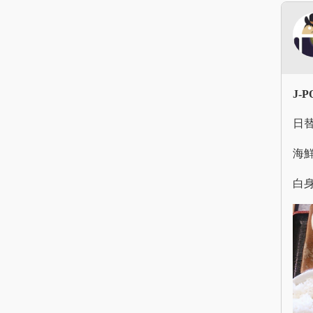
J-
日
海
白