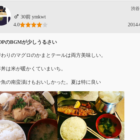
渋谷
ymkwt
4.0
2014-
POPのBGMが少しうるさい
替わりのマグロのかまとテールは両方美味しい。
鮮丼は米が暖かくていまいち。
身魚の南蛮漬けもおいしかった。夏は特に良い