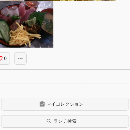
_border
more_horiz
0
assignment_turned_in
マイコレクション
search
ランチ
検索