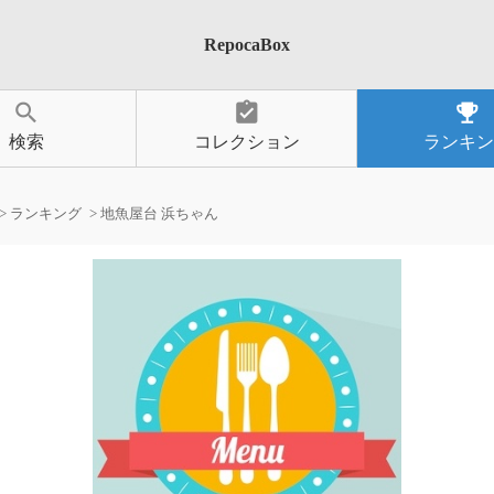
RepocaBox
search
assignment_turned_in
emoji_events
検索
コレクション
ランキン
ランキング
地魚屋台 浜ちゃん