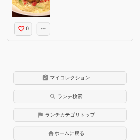
favorite_border
more_horiz
0
assignment_turned_in
マイコレクション
search
ランチ
検索
flag
ランチ
カテゴリトップ
home
ホームに戻る