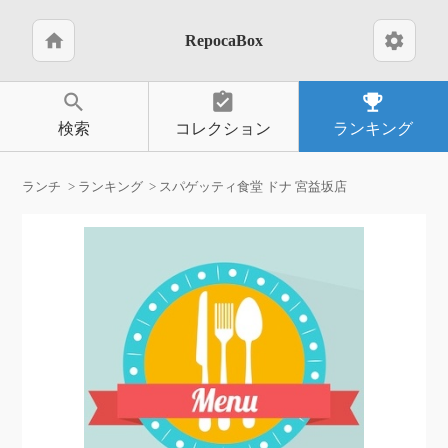
home
settings
RepocaBox
search
assignment_turned_in
emoji_events
検索
コレクション
ランキング
ランチ
ランキング
スパゲッティ食堂 ドナ 宮益坂店