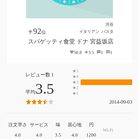
渋谷
92
イタリアン
パスタ
位
スパゲッティ食堂 ドナ 宮益坂店
50.8
3.5
1
1
1
3.5
2014-09-03
注文早さ
サービス
味
居心地
円
Wi-Fi
4.0
4.0
3.5
4.0
1200