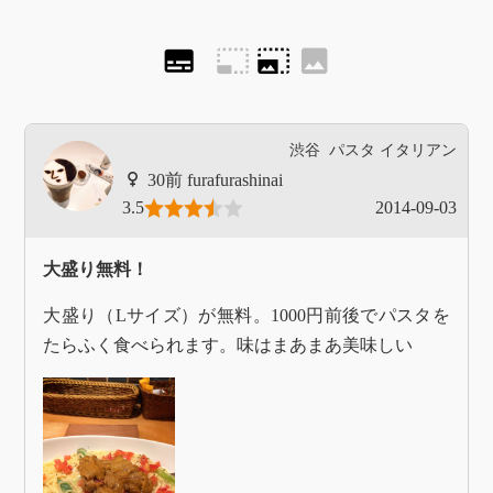
subtitles
photo_size_select_small
photo_size_select_large
image
渋谷
パスタ
イタリアン
furafurashinai
3.5
2014-09-03
大盛り無料！
大盛り（Lサイズ）が無料。1000円前後でパスタを
たらふく食べられます。味はまあまあ美味しい