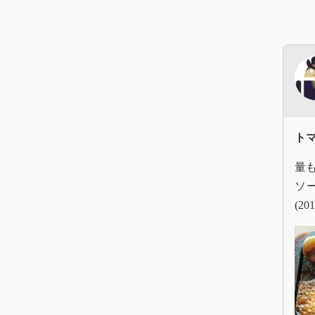
ト
量
ソ
(201