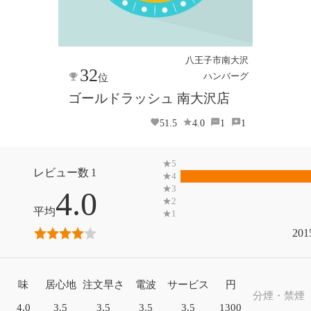
八王子市南大沢
32
ハンバーグ
位
ゴールドラッシュ 南大沢店
51.5
4.0
1
1
1
4.0
201
味
居心地
注文早さ
電波
サービス
円
分煙・禁煙
4.0
3.5
3.5
3.5
3.5
1300