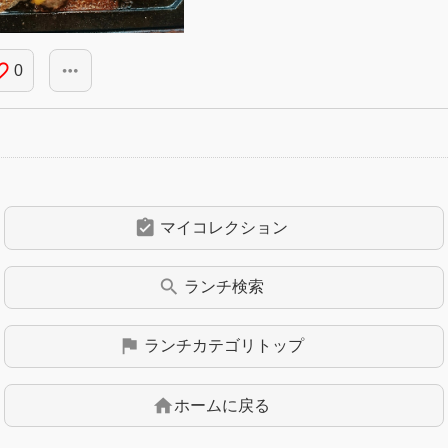
_border
more_horiz
0
assignment_turned_in
マイコレクション
search
ランチ
検索
flag
ランチ
カテゴリトップ
home
ホームに戻る