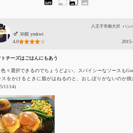
subtitles
photo_size_select_small
photo_size_select_large
image
八王子市南大沢
ハン
ymkwt
4.0
2015-
マトチーズはごはんにもあう
も色々選択できるのでちょうどよい。スパイシーなソースもGoo
ースをかけるときに脂がはねるのと、おしぼりがないのが残
5/11/14)