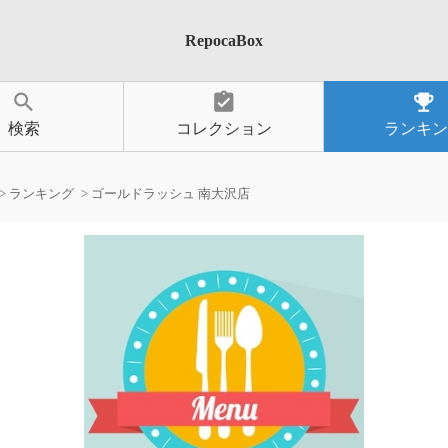
RepocaBox
search
assignment_turned_in
emoji_events
検索
コレクション
ランキン
ランキング
ゴールドラッシュ 南大沢店