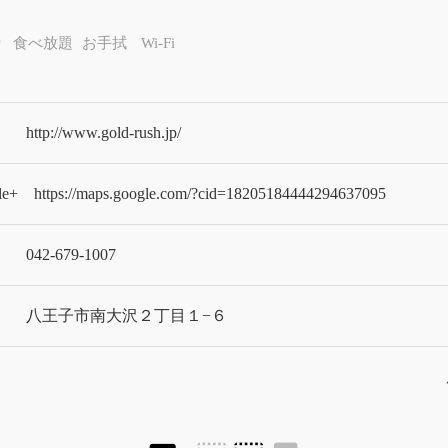
り
食べ放題
お手拭
Wi-Fi
http://www.gold-rush.jp/
le+
https://maps.google.com/?cid=18205184444294637095
042-679-1007
八王子市南大沢２丁目１−６