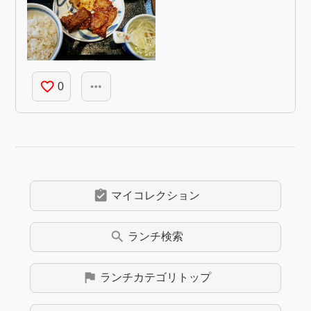
favorite_border
more_horiz
0
assignment_turned_in
マイコレクション
search
ランチ
検索
flag
ランチ
カテゴリトップ