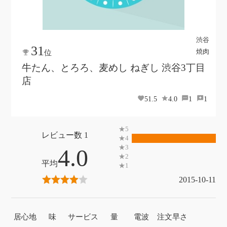
渋谷
31
焼肉
位
牛たん、とろろ、麦めし ねぎし 渋谷3丁目
店
51.5
4.0
1
1
1
4.0
2015-10-11
居心地
味
サービス
量
電波
注文早さ