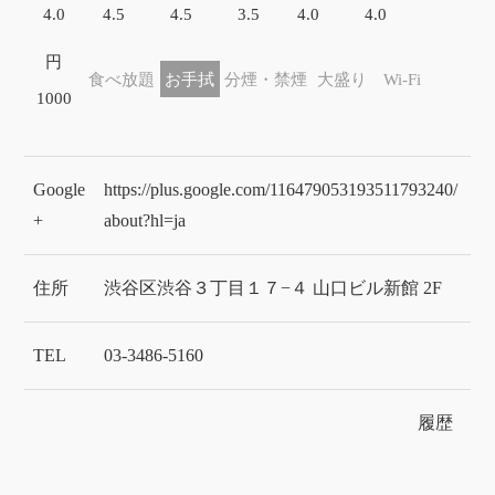
4.0
4.5
4.5
3.5
4.0
4.0
円
食べ放題
お手拭
分煙・禁煙
大盛り
Wi-Fi
1000
Google
https://plus.google.com/116479053193511793240/
+
about?hl=ja
住所
渋谷区渋谷３丁目１７−４ 山口ビル新館 2F
TEL
03-3486-5160
履歴