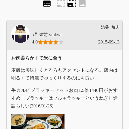
subtitles
photo_size_select_small
photo_size_select_large
image
渋谷
焼肉
ymkwt
4.0
2015-09-13
お肉柔らかくて米に合う
麦飯は美味しくとろろもアクセントになる。店内は
明るくて綺麗でゆっくりするのにも良い
牛カルビブラッキーセットお肉1.5倍1440円がおす
すめ！ブラッキーはブル＋ラッキーというねぎし造
語らしい(2016/01/26)