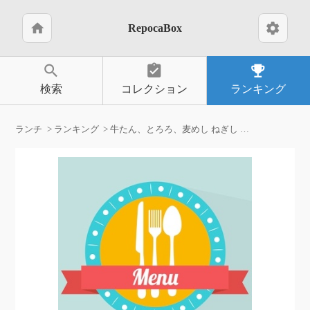
home
settings
RepocaBox
search
assignment_turned_in
emoji_events
検索
コレクション
ランキング
ランチ
ランキング
牛たん、とろろ、麦めし ねぎし 渋谷3丁目店