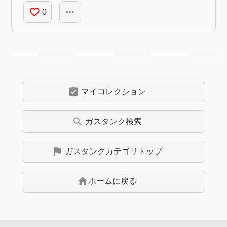
favorite_border
more_horiz
0
assignment_turned_in
マイコレクション
search
ガスタンク
検索
flag
ガスタンク
カテゴリトップ
home
ホームに戻る