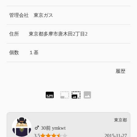
管理会社
東京ガス
住所
東京都多摩市唐木田2丁目2
個数
１基
履歴
subtitles
photo_size_select_small
photo_size_select_large
image
東京都
ymkwt
3.5
2015-11-27