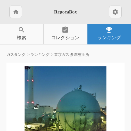
home
settings
RepocaBox
search
assignment_turned_in
emoji_events
検索
コレクション
ランキング
ガスタンク
ランキング
東京ガス 多摩整圧所