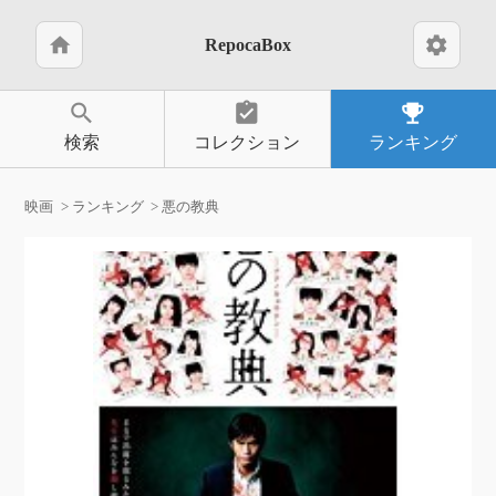
home
settings
RepocaBox
search
assignment_turned_in
emoji_events
検索
コレクション
ランキング
映画
ランキング
悪の教典