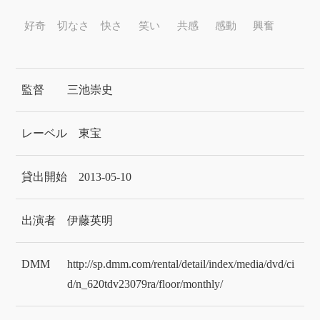
好奇
切なさ
快さ
笑い
共感
感動
興奮
監督
三池崇史
レーベル
東宝
貸出開始
2013-05-10
出演者
伊藤英明
DMM
http://sp.dmm.com/rental/detail/index/media/dvd/ci
d/n_620tdv23079ra/floor/monthly/