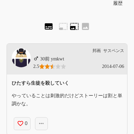
履歴
subtitles
photo_size_select_small
photo_size_select_large
image
邦画
サスペンス
ymkwt
2.5
2014-07-06
ひたすら生徒を殺していく
やっていることは刺激的だけどストーリーは割と単
調かな。
favorite_border
more_horiz
0