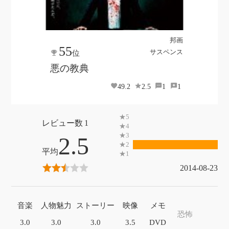
邦画
55
サスペンス
位
悪の教典
49.2
2.5
1
1
1
2.5
2014-08-23
音楽
人物魅力
ストーリー
映像
メモ
恐怖
3.0
3.0
3.0
3.5
DVD