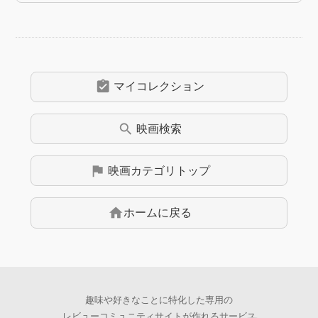
assignment_turned_in
マイコレクション
search
映画
検索
flag
映画
カテゴリトップ
home
ホームに戻る
趣味や好きなことに特化した専用の
レビューコミュニティサイトが作れるサービス