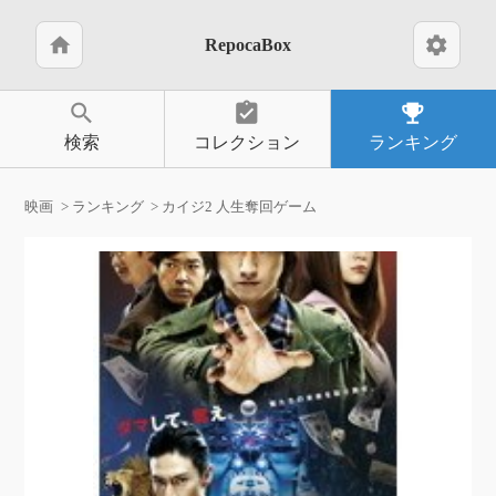
home
settings
RepocaBox
search
assignment_turned_in
emoji_events
検索
コレクション
ランキング
映画
ランキング
カイジ2 人生奪回ゲーム