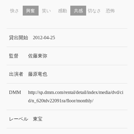
快さ
興奮
笑い
感動
共感
切なさ
恐怖
貸出開始
2012-04-25
監督
佐藤東弥
出演者
藤原竜也
DMM
http://sp.dmm.com/rental/detail/index/media/dvd/ci
d/n_620tdv22091ra/floor/monthly/
レーベル
東宝