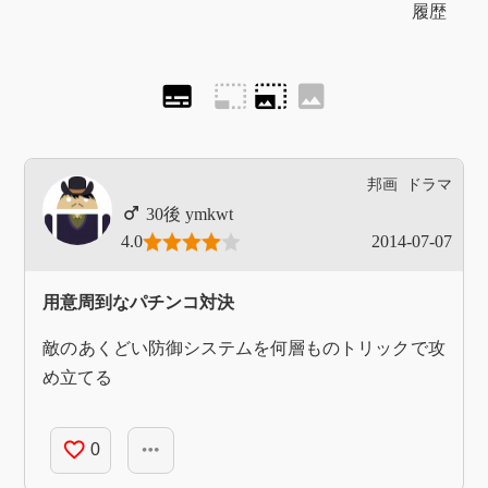
履歴
subtitles
photo_size_select_small
photo_size_select_large
image
邦画
ドラマ
ymkwt
4.0
2014-07-07
用意周到なパチンコ対決
敵のあくどい防御システムを何層ものトリックで攻
め立てる
favorite_border
more_horiz
0