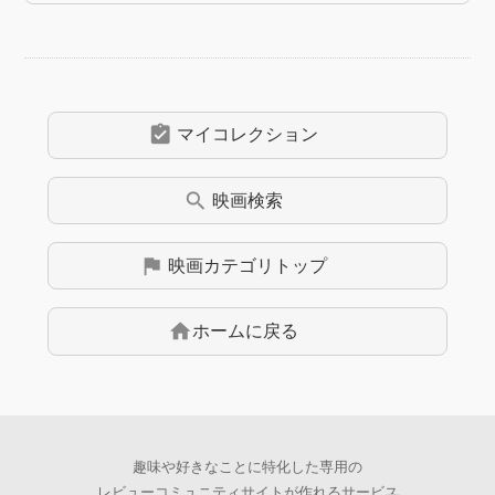
assignment_turned_in
マイコレクション
search
映画
検索
flag
映画
カテゴリトップ
home
ホームに戻る
趣味や好きなことに特化した専用の
レビューコミュニティサイトが作れるサービス