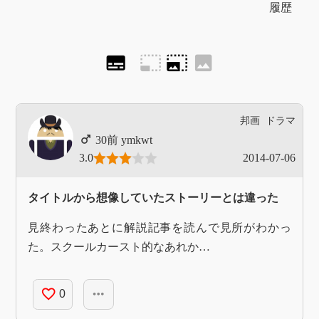
履歴
subtitles
photo_size_select_small
photo_size_select_large
image
邦画
ドラマ
ymkwt
3.0
2014-07-06
タイトルから想像していたストーリーとは違った
見終わったあとに解説記事を読んで見所がわかっ
た。スクールカースト的なあれか…
favorite_border
more_horiz
0