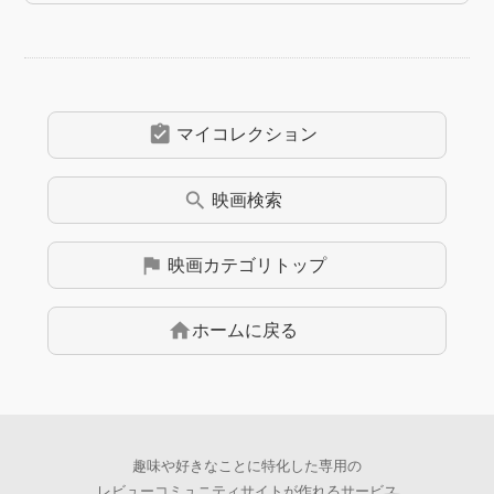
assignment_turned_in
マイコレクション
search
映画
検索
flag
映画
カテゴリトップ
home
ホームに戻る
趣味や好きなことに特化した専用の
レビューコミュニティサイトが作れるサービス