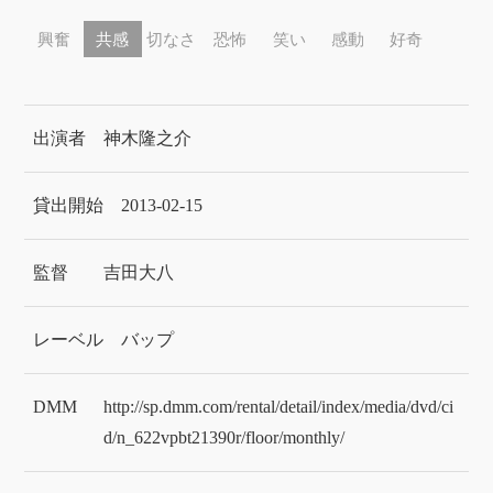
興奮
共感
切なさ
恐怖
笑い
感動
好奇
出演者
神木隆之介
貸出開始
2013-02-15
監督
吉田大八
レーベル
バップ
DMM
http://sp.dmm.com/rental/detail/index/media/dvd/ci
d/n_622vpbt21390r/floor/monthly/