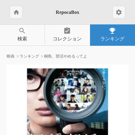
home
settings
RepocaBox
search
assignment_turned_in
emoji_events
検索
コレクション
ランキング
映画
ランキング
桐島、部活やめるってよ