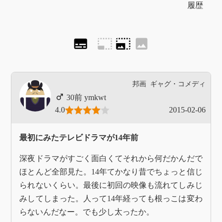
履歴
subtitles
photo_size_select_small
photo_size_select_large
image
邦画
ギャグ・コメディ
ymkwt
4.0
2015-02-06
最初にみたテレビドラマが14年前
深夜ドラマがすごく面白くてそれから何だかんだで
ほとんど全部見た。14年てかなり昔でちょっと信じ
られないくらい。最後に初回の映像も流れてしみじ
みしてしまった。人って14年経っても根っこは変わ
らないんだなー。でも少し太ったか。