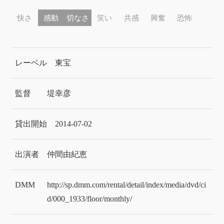
快さ
感動
切なさ
笑い
共感
興奮
恐怖
レーベル
東宝
監督
堤幸彦
貸出開始
2014-07-02
出演者
仲間由紀恵
DMM
http://sp.dmm.com/rental/detail/index/media/dvd/ci
d/000_1933/floor/monthly/