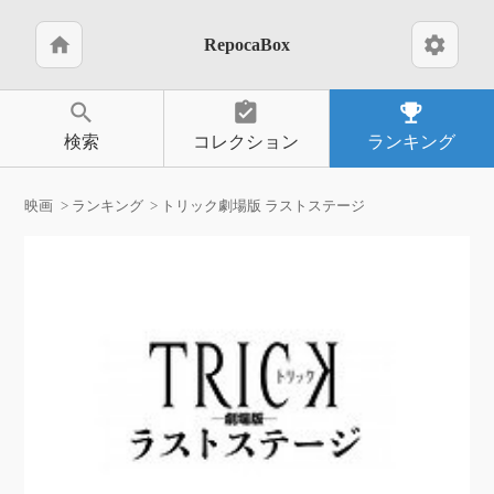
home
settings
RepocaBox
search
assignment_turned_in
emoji_events
検索
コレクション
ランキング
映画
ランキング
トリック劇場版 ラストステージ