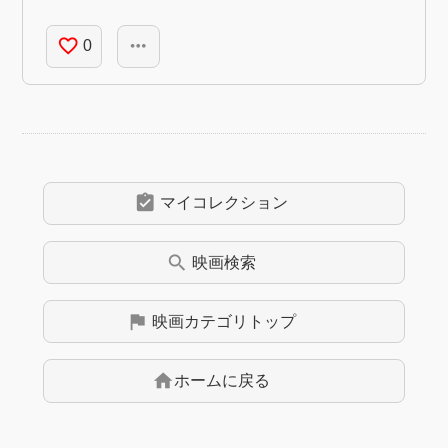
favorite_border
more_horiz
0
assignment_turned_in
マイコレクション
search
映画
検索
flag
映画
カテゴリトップ
home
ホームに戻る