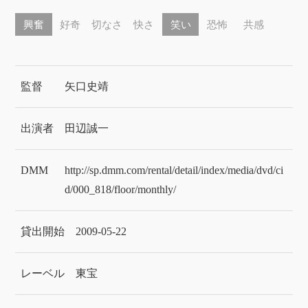
興奮
好奇
切なさ
快さ
笑い
恐怖
共感
監督
矢口史靖
出演者
田辺誠一
DMM
http://sp.dmm.com/rental/detail/index/media/dvd/ci
d/000_818/floor/monthly/
貸出開始
2009-05-22
レーベル
東宝