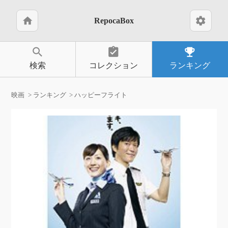
home
settings
RepocaBox
search
assignment_turned_in
emoji_events
検索
コレクション
ランキング
映画
ランキング
ハッピーフライト