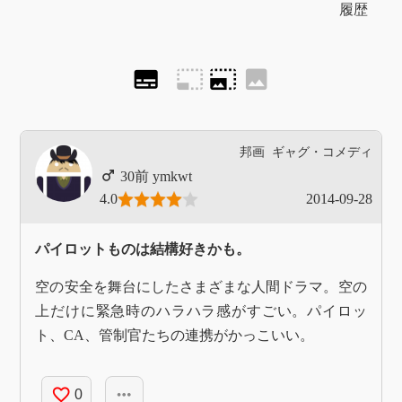
履歴
subtitles
photo_size_select_small
photo_size_select_large
image
邦画
ギャグ・コメディ
ymkwt
4.0
2014-09-28
パイロットものは結構好きかも。
空の安全を舞台にしたさまざまな人間ドラマ。空の
上だけに緊急時のハラハラ感がすごい。パイロッ
ト、CA、管制官たちの連携がかっこいい。
favorite_border
more_horiz
0