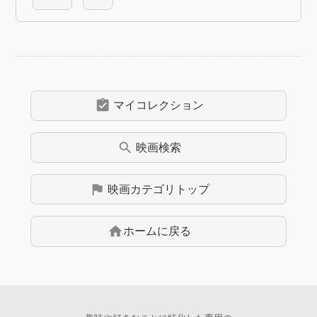
assignment_turned_in
マイコレクション
search
映画
検索
flag
映画
カテゴリトップ
home
ホームに戻る