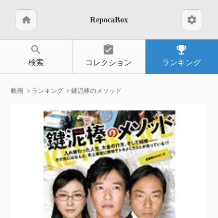
home
settings
RepocaBox
search
assignment_turned_in
emoji_events
検索
コレクション
ランキング
映画
ランキング
鍵泥棒のメソッド