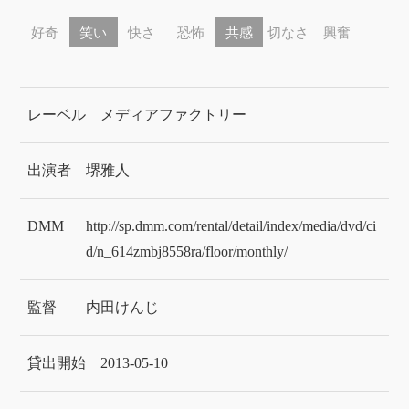
好奇
笑い
快さ
恐怖
共感
切なさ
興奮
レーベル
メディアファクトリー
出演者
堺雅人
DMM
http://sp.dmm.com/rental/detail/index/media/dvd/ci
d/n_614zmbj8558ra/floor/monthly/
監督
内田けんじ
貸出開始
2013-05-10