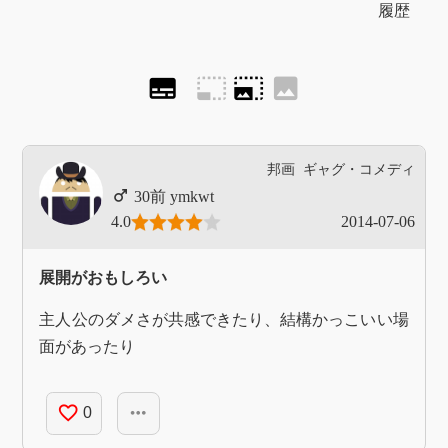
履歴
subtitles
photo_size_select_small
photo_size_select_large
image
邦画
ギャグ・コメディ
ymkwt
4.0
2014-07-06
展開がおもしろい
主人公のダメさが共感できたり、結構かっこいい場
面があったり
favorite_border
more_horiz
0