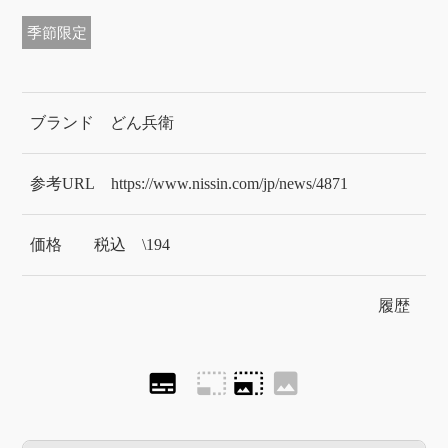
季節限定
ブランド
どん兵衛
参考URL
https://www.nissin.com/jp/news/4871
価格
税込 \194
履歴
subtitles
photo_size_select_small
photo_size_select_large
image