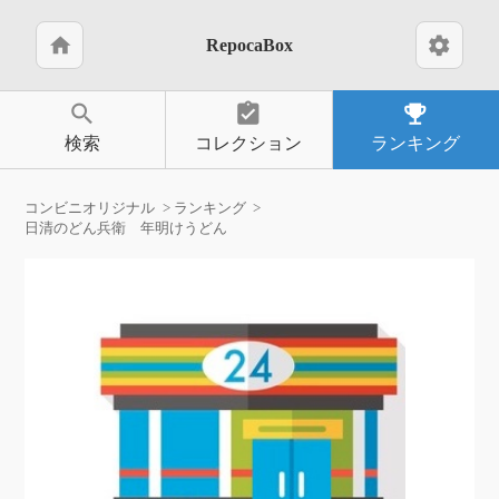
home
settings
RepocaBox
search
assignment_turned_in
emoji_events
検索
コレクション
ランキング
コンビニオリジナル
ランキング
日清のどん兵衛 年明けうどん