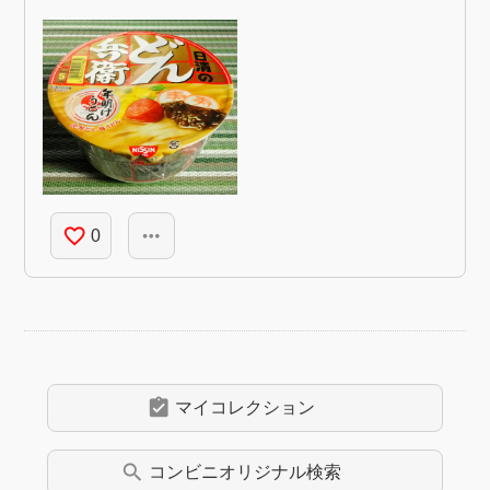
favorite_border
more_horiz
0
assignment_turned_in
マイコレクション
search
コンビニオリジナル
検索