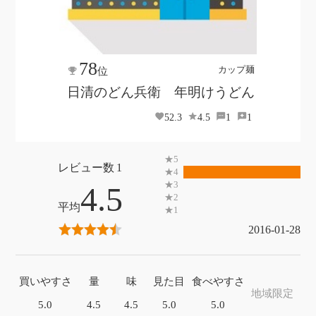
78
カップ麺
位
日清のどん兵衛 年明けうどん
52.3
4.5
1
1
1
4.5
2016-01-28
買いやすさ
量
味
見た目
食べやすさ
地域限定
5.0
4.5
4.5
5.0
5.0