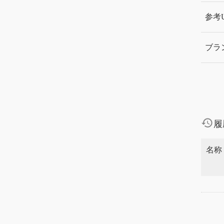
参考
ブラ
history
履
名称