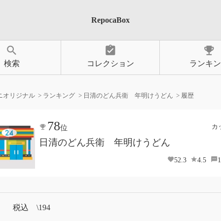
RepocaBox
search
assignment_turned_in
emoji_events
検索
コレクション
ランキン
ニオリジナル
ランキング
日清のどん兵衛 年明けうどん
履歴
78
カ
位
日清のどん兵衛 年明けうどん
52.3
4.5
1
税込 \194