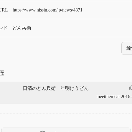
URL
https://www.nissin.com/jp/news/4871
ンド
どん兵衛
編
歴
thumb_up
日清のどん兵衛 年明けうどん
meetthemeat 2016