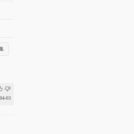
集
_off_alt
thumb_down_off_alt
-04-03