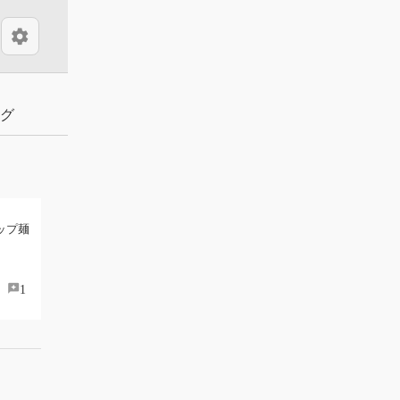
settings
グ
ップ麺
1