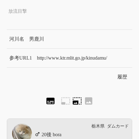
放流目撃
河川名
男鹿川
参考URL1
http://www.ktr.mlit.go.jp/kinudamu/
履歴
subtitles
photo_size_select_small
photo_size_select_large
image
栃木県
ダムカード
bora