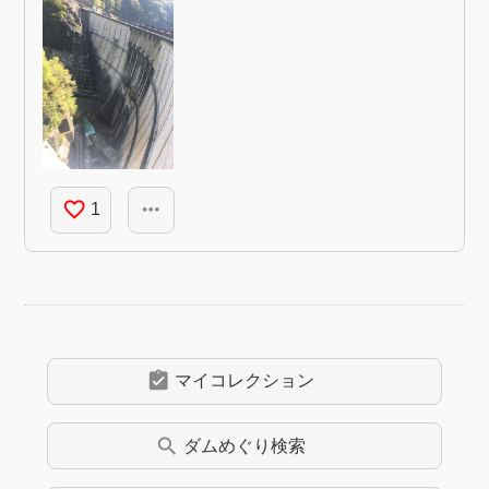
favorite_border
more_horiz
1
assignment_turned_in
マイコレクション
search
ダムめぐり
検索