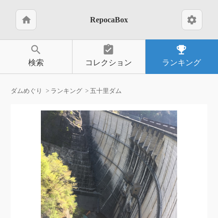
home
settings
RepocaBox
search
assignment_turned_in
emoji_events
検索
コレクション
ランキング
ダムめぐり
ランキング
五十里ダム