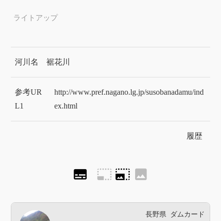
ライトアップ
河川名
裾花川
参考UR
http://www.pref.nagano.lg.jp/susobanadamu/ind
L1
ex.html
履歴
subtitles
photo_size_select_small
photo_size_select_large
image
長野県
ダムカード