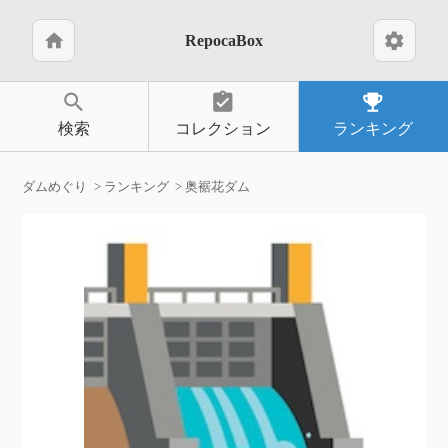
home
settings
RepocaBox
search
assignment_turned_in
emoji_events
検索
コレクション
ランキング
ダムめぐり
ランキング
奥裾花ダム