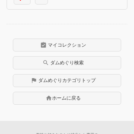
assignment_turned_in
マイコレクション
search
ダムめぐり
検索
flag
ダムめぐり
カテゴリトップ
home
ホームに戻る