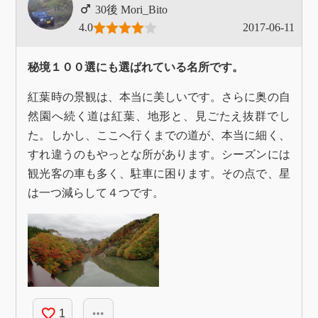
Mori_Bito
4.0
2017-06-11
秘境１００選にも選ばれている名所です。
紅葉時の景観は、本当に美しいです。さらに奥の自
然園へ続く道は紅葉、地形と、見ごたえ抜群でし
た。しかし、ここへ行くまでの道が、本当に細く、
すれ違うのもやっとな所があります。シーズンには
観光客の車も多く、駐車に困ります。その点で、星
は一つ減らして４つです。
favorite_border
more_horiz
1