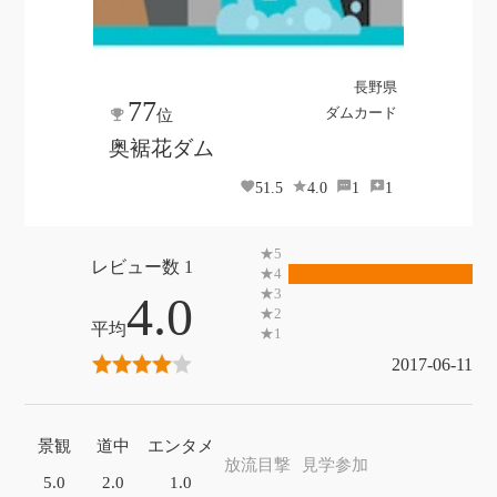
長野県
77
ダムカード
位
奥裾花ダム
51.5
4.0
1
1
1
4.0
2017-06-11
景観
道中
エンタメ
放流目撃
見学参加
5.0
2.0
1.0