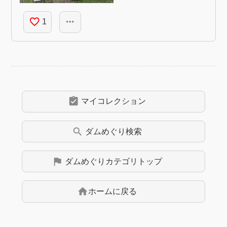
favorite_border
more_horiz
1
assignment_turned_in
マイコレクション
search
ダムめぐり
検索
flag
ダムめぐり
カテゴリトップ
home
ホームに戻る