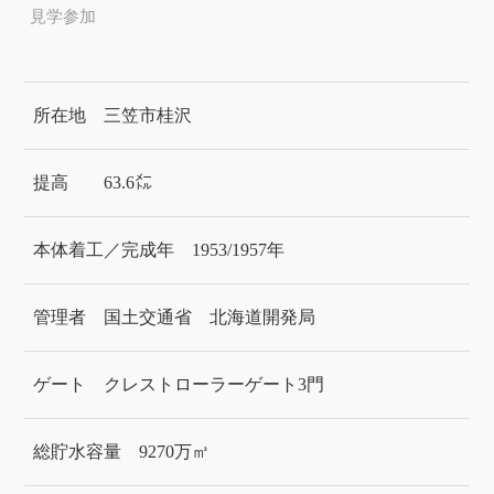
見学参加
所在地
三笠市桂沢
提高
63.6㍍
本体着工／完成年
1953/1957年
管理者
国土交通省 北海道開発局
ゲート
クレストローラーゲート3門
総貯水容量
9270万㎥