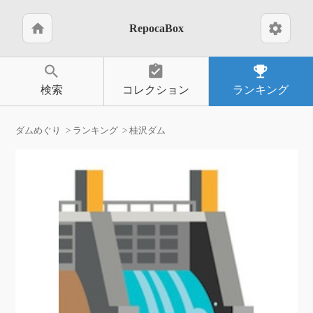
home
settings
RepocaBox
search
assignment_turned_in
emoji_events
検索
コレクション
ランキング
ダムめぐり
ランキング
桂沢ダム