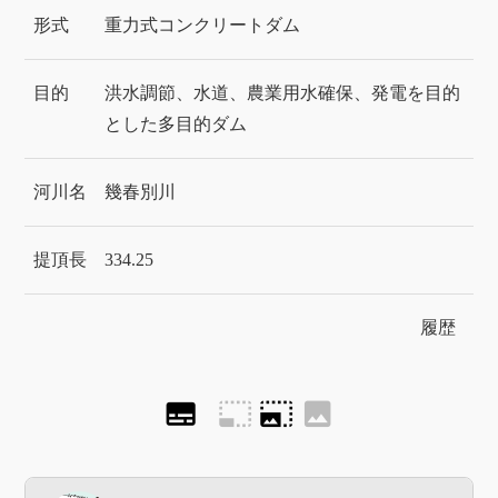
形式
重力式コンクリートダム
目的
洪水調節、水道、農業用水確保、発電を目的
とした多目的ダム
河川名
幾春別川
提頂長
334.25
履歴
subtitles
photo_size_select_small
photo_size_select_large
image