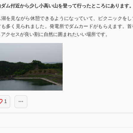
山ダム付近から少し小高い山を登って行ったところにあります
ム湖を見ながら休憩できるようになっていて、ピクニックをし
方も多く見られました。発電所でダムカードがもらえます。首
らアクセスが良い割に自然に囲まれたいい場所です。
_border
more_horiz
1