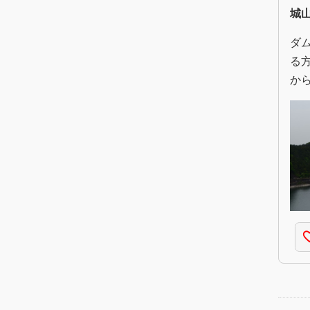
城
ダ
る
か
favorite