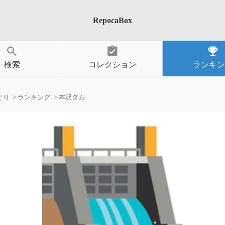
RepocaBox
search
assignment_turned_in
emoji_events
検索
コレクション
ランキン
ぐり
ランキング
本沢ダム