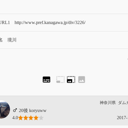
RL1
http://www.pref.kanagawa.jp/div/3226/
名
境川
subtitles
photo_size_select_small
photo_size_select_large
image
神奈川県
ダム
koryuww
4.0
2017-