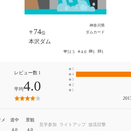
神奈川県
74
ダムカード
位
本沢ダム
51.5
4.0
1
1
1
4.0
201
タメ
道中
景観
見学参加
ライトアップ
放流目撃
4.0
4.0