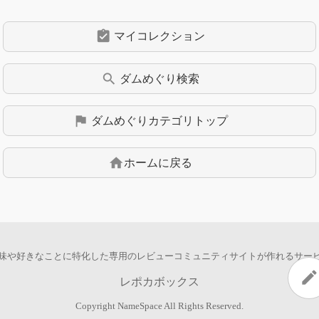
assignment_turned_in
マイコレクション
search
ダムめぐり
検索
flag
ダムめぐり
カテゴリトップ
home
ホームに戻る
味や好きなことに特化した専用の
レビューコミュニティサイトが作れるサー
edit
レポカボックス
Copyright
NameSpace
All Rights Reserved.