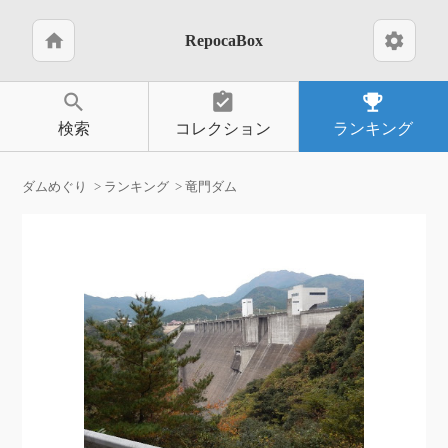
home
settings
RepocaBox
search
assignment_turned_in
emoji_events
検索
コレクション
ランキング
ダムめぐり
ランキング
竜門ダム