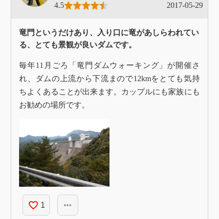
4.5
2017-05-29
竜門というだけあり、入り口に竜があしらわれてい
る、とても景観が良いダムです。
毎年11月ごろ「竜門ダムウォーキング」が開催さ
れ、ダムの上流から下流まので12kmをとても気持
ちよくあることが出来ます。カップルにも家族にも
お勧めの場所です。
favorite_border
more_horiz
1