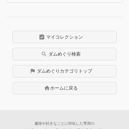
assignment_turned_in
マイコレクション
search
ダムめぐり
検索
flag
ダムめぐり
カテゴリトップ
home
ホームに戻る
趣味や好きなことに特化した専用の