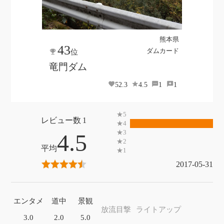
熊本県
43
ダムカード
位
竜門ダム
52.3
4.5
1
1
1
4.5
2017-05-31
エンタメ
道中
景観
放流目撃
ライトアップ
3.0
2.0
5.0