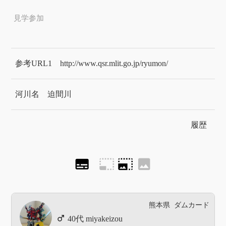
見学参加
参考URL1
http://www.qsr.mlit.go.jp/ryumon/
河川名
迫間川
履歴
subtitles
photo_size_select_small
photo_size_select_large
image
熊本県
ダムカード
miyakeizou