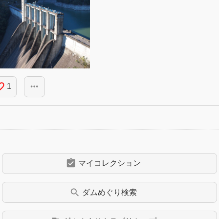
_border
more_horiz
1
assignment_turned_in
マイコレクション
search
ダムめぐり
検索