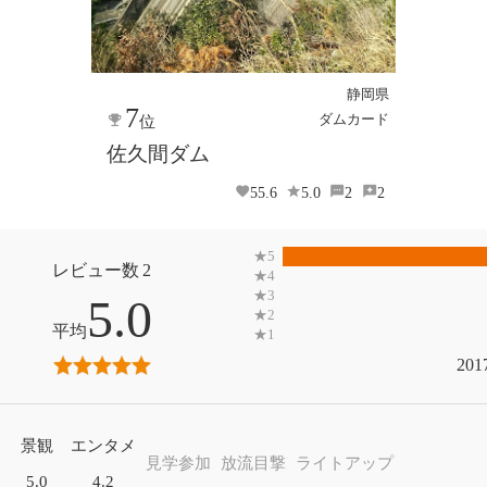
静岡県
7
ダムカード
位
佐久間ダム
55.6
5.0
2
2
2
5.0
201
景観
エンタメ
見学参加
放流目撃
ライトアップ
5.0
4.2