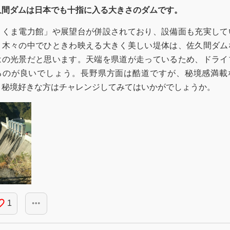
久間ダムは日本でも十指に入る大きさのダムです。
さくま電力館」や展望台が併設されており、設備面も充実して
。木々の中でひときわ映える大きく美しい堤体は、佐久間ダム
はの光景だと思います。天端を県道が走っているため、ドライ
るのが良いでしょう。長野県方面は酷道ですが、秘境感満載
、秘境好きな方はチャレンジしてみてはいかがでしょうか。
_border
more_horiz
1