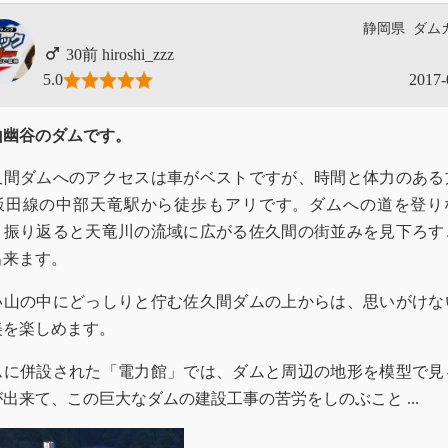
静岡県
ダム
hiroshi_zzz
5.0
2017-
山幽谷のダムです。
久間ダムへのアクセスは車がベストですが、時間と体力のある
R飯田線の中部天竜駅から徒歩もアリです。ダムへの道を登り
、振り返ると天竜川の流域に広がる佐久間の街並みを見下ろす
出来ます。
い山の中にどっしりと佇む佐久間ダムの上からは、思いがけな
美を楽しめます。
ムに併設された「電力館」では、ダムと周辺の地形を模型で見
出来て、この巨大なダムの建設工事の苦労をしのぶこと ...