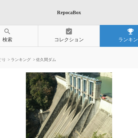
RepocaBox
search
assignment_turned_in
emoji_events
検索
コレクション
ランキン
ぐり
ランキング
佐久間ダム