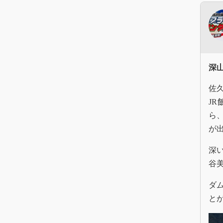
深
佐
J
ら
が
深
谷
ダ
とが