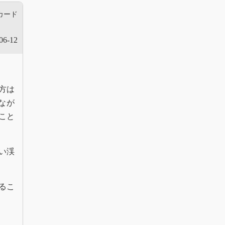
カード
06-12
方は
なが
こと
い渓
るこ