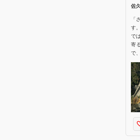
佐
「
す
で
寄
で
favorite