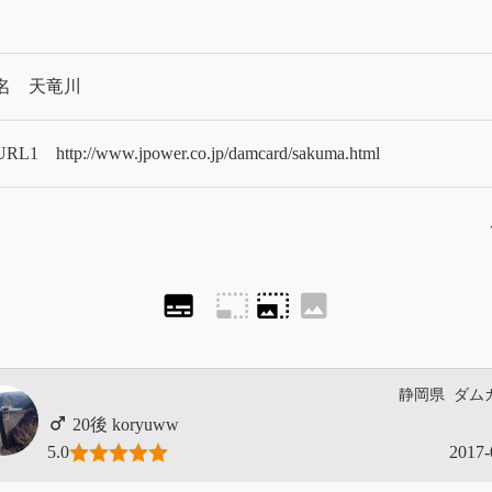
名
天竜川
RL1
http://www.jpower.co.jp/damcard/sakuma.html
subtitles
photo_size_select_small
photo_size_select_large
image
静岡県
ダム
koryuww
5.0
2017-