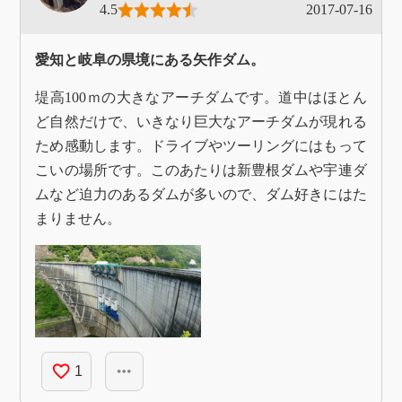
4.5
2017-07-16
愛知と岐阜の県境にある矢作ダム。
堤高100ｍの大きなアーチダムです。道中はほとん
ど自然だけで、いきなり巨大なアーチダムが現れる
ため感動します。ドライブやツーリングにはもって
こいの場所です。このあたりは新豊根ダムや宇連ダ
ムなど迫力のあるダムが多いので、ダム好きにはた
まりません。
favorite_border
more_horiz
1