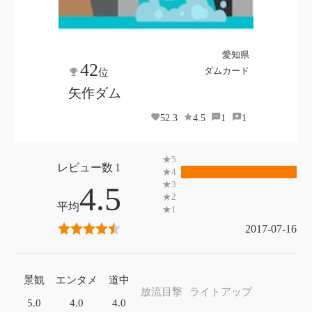
愛知県
42
ダムカード
位
矢作ダム
52.3
4.5
1
1
1
4.5
2017-07-16
景観
エンタメ
道中
放流目撃
ライトアップ
5.0
4.0
4.0