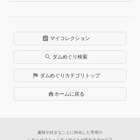
assignment_turned_in
マイコレクション
search
ダムめぐり
検索
flag
ダムめぐり
カテゴリトップ
home
ホームに戻る
趣味や好きなことに特化した専用の
レビューコミュニティサイトが作れるサービス