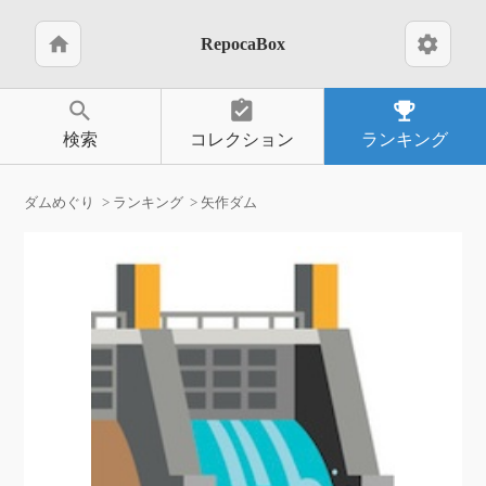
home
settings
RepocaBox
search
assignment_turned_in
emoji_events
検索
コレクション
ランキング
ダムめぐり
ランキング
矢作ダム