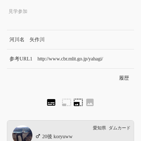
見学参加
河川名
矢作川
参考URL1
http://www.cbr.mlit.go.jp/yahagi/
履歴
subtitles
photo_size_select_small
photo_size_select_large
image
愛知県
ダムカード
koryuww