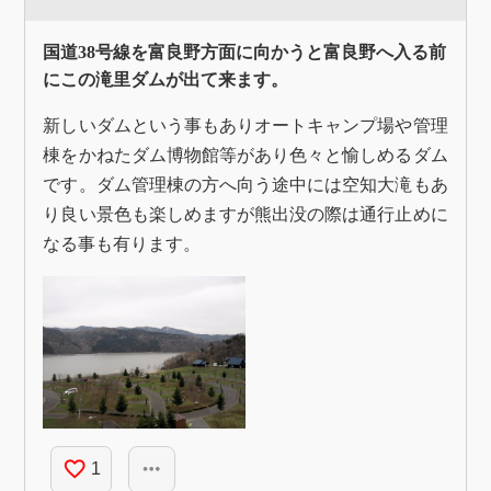
国道38号線を富良野方面に向かうと富良野へ入る前
にこの滝里ダムが出て来ます。
新しいダムという事もありオートキャンプ場や管理
棟をかねたダム博物館等があり色々と愉しめるダム
です。ダム管理棟の方へ向う途中には空知大滝もあ
り良い景色も楽しめますが熊出没の際は通行止めに
なる事も有ります。
favorite_border
more_horiz
1