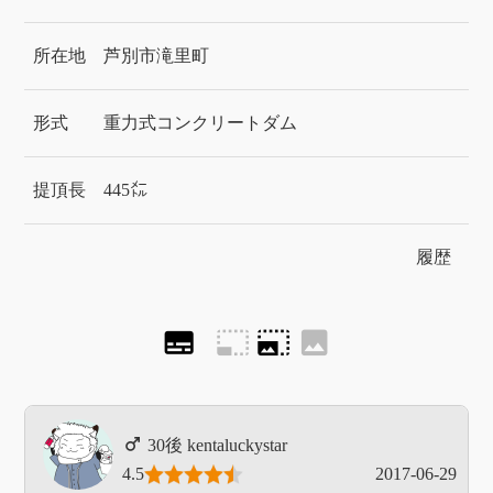
所在地
芦別市滝里町
形式
重力式コンクリートダム
提頂長
445㍍
履歴
subtitles
photo_size_select_small
photo_size_select_large
image
kentaluckystar
4.5
2017-06-29