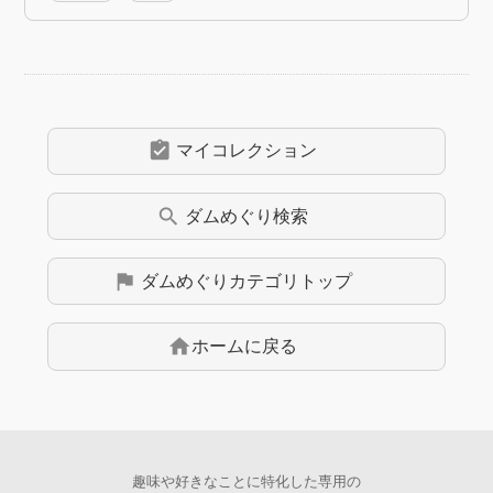
assignment_turned_in
マイコレクション
search
ダムめぐり
検索
flag
ダムめぐり
カテゴリトップ
home
ホームに戻る
趣味や好きなことに特化した専用の