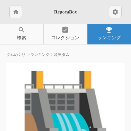
home
settings
RepocaBox
search
assignment_turned_in
emoji_events
検索
コレクション
ランキング
ダムめぐり
ランキング
滝里ダム