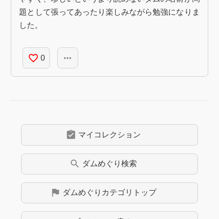
題として張ってあったり楽しみながら勉強になりま
した。
favorite_border
more_horiz
0
assignment_turned_in
マイコレクション
search
ダムめぐり
検索
flag
ダムめぐり
カテゴリトップ