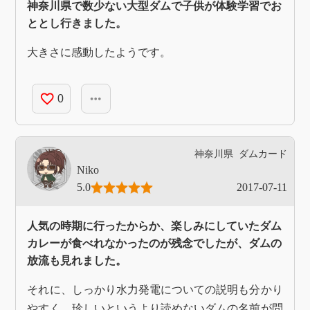
神奈川県で数少ない大型ダムで子供が体験学習でお
ととし行きました。
大きさに感動したようです。
favorite_border
more_horiz
0
神奈川県
ダムカード
Niko
5.0
2017-07-11
人気の時期に行ったからか、楽しみにしていたダム
カレーが食べれなかったのが残念でしたが、ダムの
放流も見れました。
それに、しっかり水力発電についての説明も分かり
やすく、珍しいというより読めないダムの名前が問