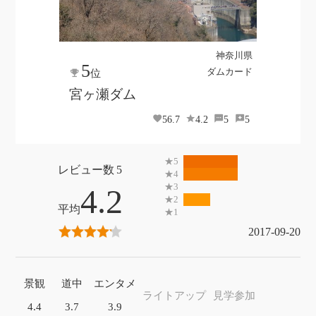
神奈川県
5
ダムカード
位
宮ヶ瀬ダム
56.7
4.2
5
5
5
4.2
2017-09-20
景観
道中
エンタメ
ライトアップ
見学参加
4.4
3.7
3.9