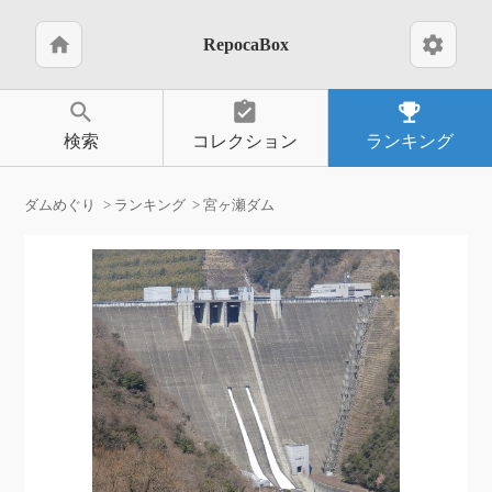
home
settings
RepocaBox
search
assignment_turned_in
emoji_events
検索
コレクション
ランキング
ダムめぐり
ランキング
宮ヶ瀬ダム