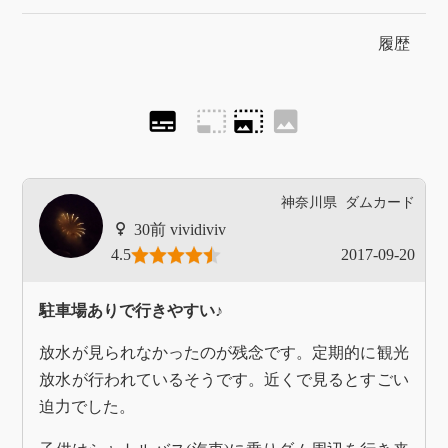
履歴
subtitles
photo_size_select_small
photo_size_select_large
image
神奈川県
ダムカード
vividiviv
4.5
2017-09-20
駐車場ありで行きやすい♪
放水が見られなかったのが残念です。定期的に観光
放水が行われているそうです。近くで見るとすごい
迫力でした。