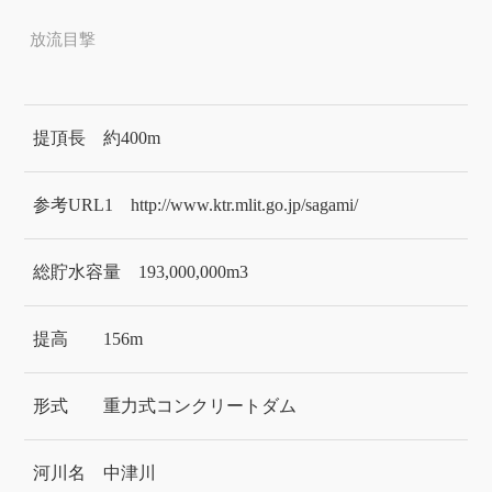
放流目撃
提頂長
約400m
参考URL1
http://www.ktr.mlit.go.jp/sagami/
総貯水容量
193,000,000m3
提高
156m
形式
重力式コンクリートダム
河川名
中津川