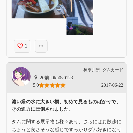
favorite_border
more_horiz
1
神奈川県
ダムカード
kiku0v0123
5.0
2017-06-22
濃い緑の水に大きい橋、初めて見るものばかりで、
その迫力に圧倒されました。
ダムに関する展示物も様々あり、さらにはお散歩に
ちょうど良さそうな感じですっかりダム好きになり