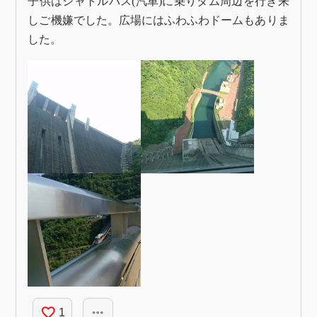
子供はシャトルバス(汽車)に乗りダム周辺を行き来
しご機嫌でした。広場にはふわふわドームもありま
した。
favorite_border
more_horiz
1