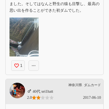
ました。そしてはなんと野生の猿も目撃し、最高の
思い出を作ることができた初ダムでした。
favorite_border
more_horiz
1
神奈川県
ダムカード
sei1hatt
2.0
2017-06-10