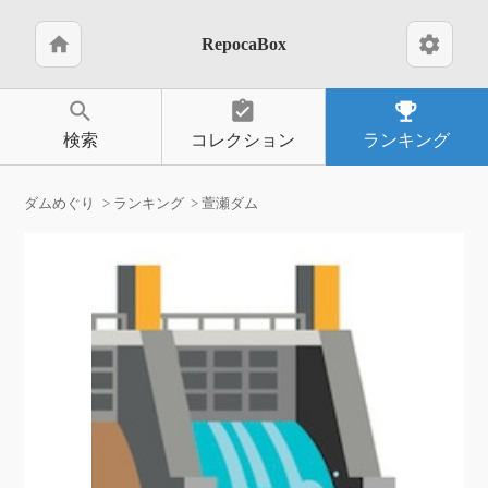
home
settings
RepocaBox
search
assignment_turned_in
emoji_events
検索
コレクション
ランキング
ダムめぐり
ランキング
萱瀬ダム