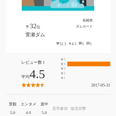
長崎県
32
ダムカード
位
萱瀬ダム
52.3
4.5
1
1
1
4.5
2017-05-31
景観
エンタメ
道中
見学参加
放流目撃
5.0
4.0
5.0