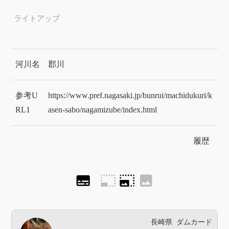
ライトアップ
河川名
郡川
参考U
https://www.pref.nagasaki.jp/bunrui/machidukuri/k
RL1
asen-sabo/nagamizube/index.html
履歴
subtitles
photo_size_select_small
photo_size_select_large
image
長崎県
ダムカード