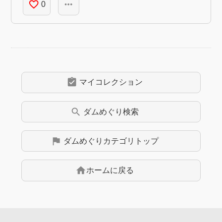
favorite_border
more_horiz
0
assignment_turned_in
マイコレクション
search
ダムめぐり
検索
flag
ダムめぐり
カテゴリトップ
home
ホームに戻る