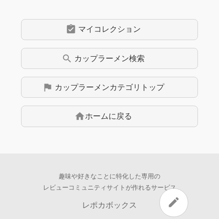
assignment_turned_in
マイコレクション
search
カップラーメン
検索
flag
カップラーメン
カテゴリトップ
home
ホームに戻る
趣味や好きなことに特化した専用の
レビューコミュニティサイトが作れるサービス
edit
レポカボックス