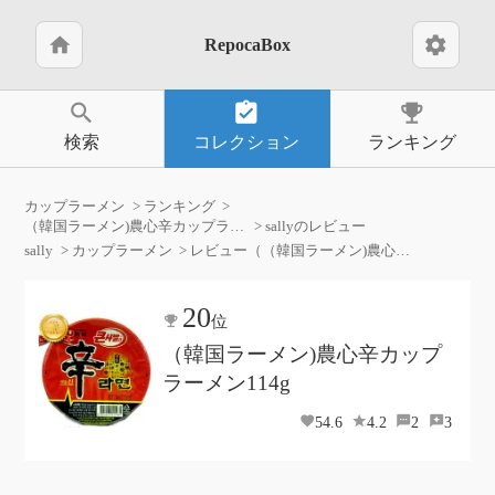
home
settings
RepocaBox
search
assignment_turned_in
emoji_events
検索
コレクション
ランキング
カップラーメン
ランキング
（韓国ラーメン)農心辛カップラーメン114g
sallyのレビュー
sally
カップラーメン
レビュー（（韓国ラーメン)農心辛カップラーメン114g）
20
位
（韓国ラーメン)農心辛カップ
ラーメン114g
54.6
4.2
2
3