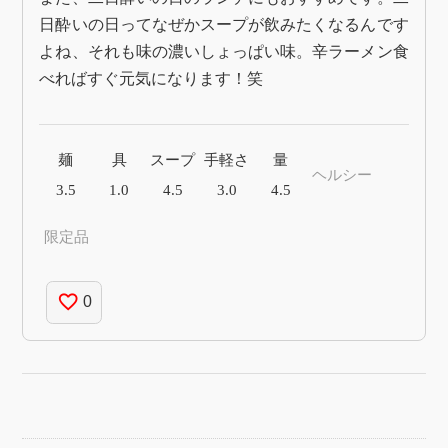
日酔いの日ってなぜかスープが飲みたくなるんです
よね、それも味の濃いしょっぱい味。辛ラーメン食
べればすぐ元気になります！笑
麺
具
スープ
手軽さ
量
ヘルシー
3.5
1.0
4.5
3.0
4.5
限定品
favorite_border
0