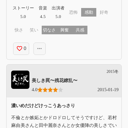
ストーリー
音楽
出演者
恐怖
感動
好奇
5.0
4.5
5.0
快さ
笑い
切なさ
興奮
共感
favorite_border
more_horiz
0
2015冬
美しき罠〜残花繚乱〜
4.0
2015-01-19
濃いめだけどけっこうあっさり
不倫とか嫉妬とかドロドロしてそうですけど、若村
麻由美さんと田中麗奈さんとか女優陣の美しさでい