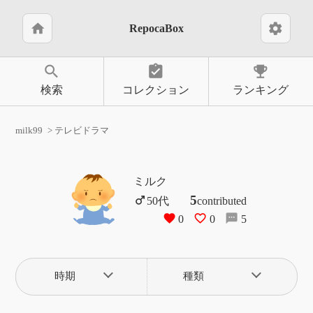
home
settings
RepocaBox
search
assignment_turned_in
emoji_events
検索
コレクション
ランキング
milk99
テレビドラマ
ミルク
5
contributed
0
0
5