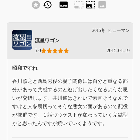
stars
history
subtitles
photo_size_select_small
photo_size_select_large
image
2015冬
ヒューマン
流星ワゴン
5.0
2015-01-19
昭和ですね
香川照之と西島秀俊の親子関係には自分と重なる部
分があって共感するのと逃げ出したくなるような思
いが交錯します。井川遙はきれいで素直そうなんで
すけど人を裏切ってそうな悪女の面があるので配役
が抜群です。１話づつゲストが変わっていく完結型
かと思ったんですが続いていくようです。