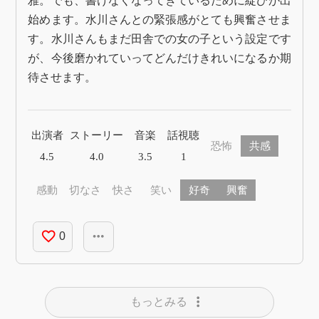
雅。でも、書けなくなってきているために綻びが出
始めます。水川さんとの緊張感がとても興奮させま
す。水川さんもまだ田舎での女の子という設定です
が、今後磨かれていってどんだけきれいになるか期
待させます。
出演者
ストーリー
音楽
話視聴
恐怖
共感
4.5
4.0
3.5
1
感動
切なさ
快さ
笑い
好奇
興奮
favorite_border
more_horiz
0
more_vert
もっとみる