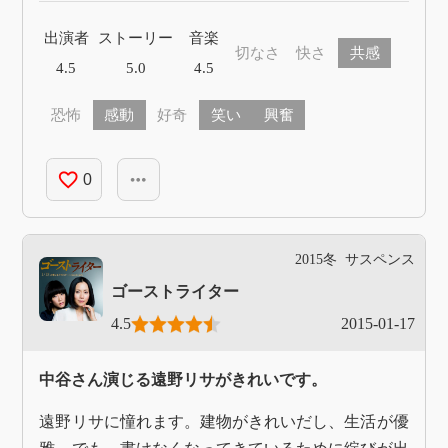
出演者
ストーリー
音楽
切なさ
快さ
共感
4.5
5.0
4.5
恐怖
感動
好奇
笑い
興奮
favorite_border
more_horiz
0
2015冬
サスペンス
ゴーストライター
4.5
2015-01-17
中谷さん演じる遠野リサがきれいです。
遠野リサに憧れます。建物がきれいだし、生活が優