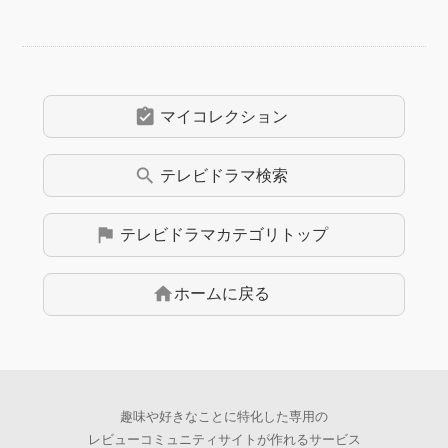
assignment_turned_in
マイコレクション
search
テレビドラマ
検索
flag
テレビドラマ
カテゴリトップ
home
ホームに戻る
趣味や好きなことに特化した専用の
レビューコミュニティサイトが作れるサービス