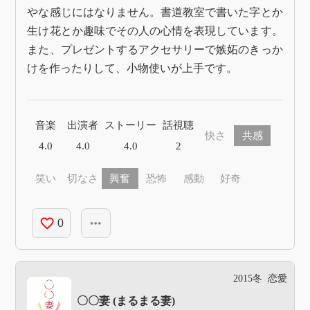
やな感じにはなりません。書道教室で書いた字とか
生け花とか趣味でその人の心情を表現しています。
また、プレゼントするアクセサリーで嫉妬のきっか
けを作ったりして、小物使いが上手です。
音楽
出演者
ストーリー
話視聴
快さ
共感
4.0
4.0
4.0
2
笑い
切なさ
興奮
恐怖
感動
好奇
favorite_border
more_horiz
0
2015冬
恋愛
〇〇妻 (まるまる妻)