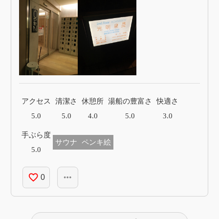
アクセス
清潔さ
休憩所
湯船の豊富さ
快適さ
5.0
5.0
4.0
5.0
3.0
手ぶら度
サウナ
ペンキ絵
5.0
favorite_border
more_horiz
0