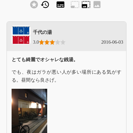
stars
history
subtitles
photo_size_select_small
photo_size_select_large
image
千代の湯
3.0
2016-06-03
とても綺麗でオシャレな銭湯。
でも、夜はガラが悪い人が多い場所にある気がす
る。昼間なら良さげ。