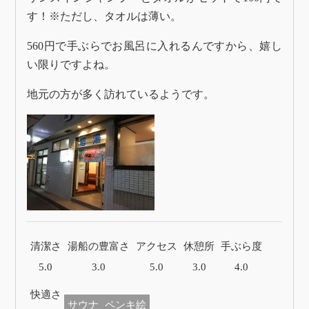
す！※ただし、タオルは薄い。
560円で手ぶらでお風呂に入れるんですから、嬉し
い限りですよね。
地元の方が多く訪れているようです。
清潔さ
湯船の豊富さ
アクセス
休憩所
手ぶら度
5.0
3.0
5.0
3.0
4.0
快適さ
サウナ
ペンキ絵