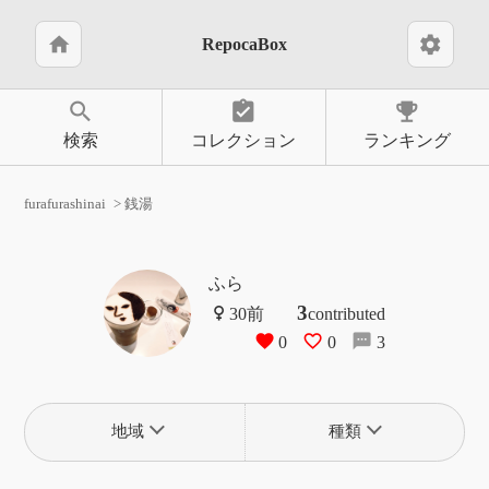
home
settings
RepocaBox
search
assignment_turned_in
emoji_events
検索
コレクション
ランキング
furafurashinai
銭湯
ふら
3
contributed
0
0
3