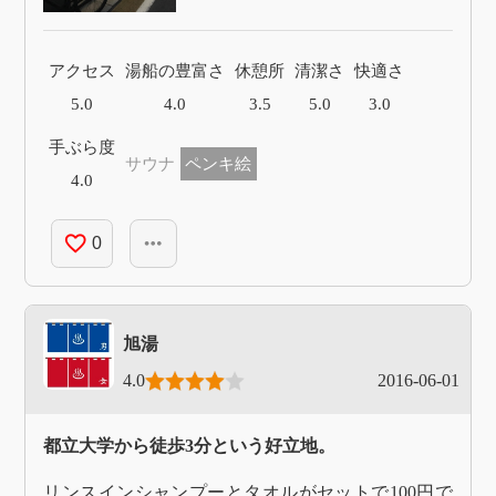
アクセス
湯船の豊富さ
休憩所
清潔さ
快適さ
5.0
4.0
3.5
5.0
3.0
手ぶら度
サウナ
ペンキ絵
4.0
favorite_border
more_horiz
0
旭湯
4.0
2016-06-01
都立大学から徒歩3分という好立地。
リンスインシャンプーとタオルがセットで100円で