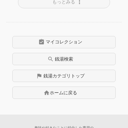
more_vert
もっとみる
assignment_turned_in
マイコレクション
search
銭湯
検索
flag
銭湯
カテゴリトップ
home
ホームに戻る
趣味や好きなことに特化した専用の