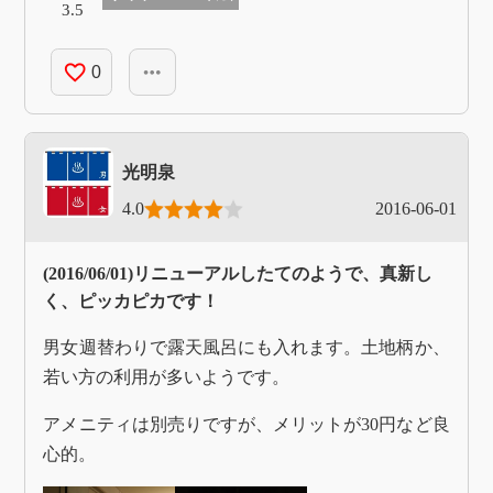
3.5
favorite_border
more_horiz
0
光明泉
4.0
2016-06-01
(2016/06/01)リニューアルしたてのようで、真新し
く、ピッカピカです！
男女週替わりで露天風呂にも入れます。土地柄か、
若い方の利用が多いようです。
アメニティは別売りですが、メリットが30円など良
心的。