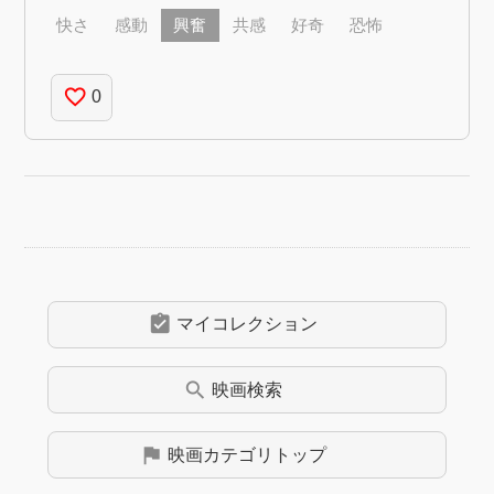
快さ
感動
興奮
共感
好奇
恐怖
favorite_border
0
assignment_turned_in
マイコレクション
search
映画
検索
flag
映画
カテゴリトップ