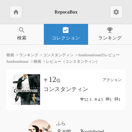
home
settings
RepocaBox
search
assignment_turned_in
emoji_events
検索
コレクション
ランキング
映画
ランキング
コンスタンティン
furafurashinaiのレビュー
furafurashinai
映画
レビュー（コンスタンティン）
12
アクション
位
コンスタンティン
52.3
4.5
1
1
ふら
3
contributed