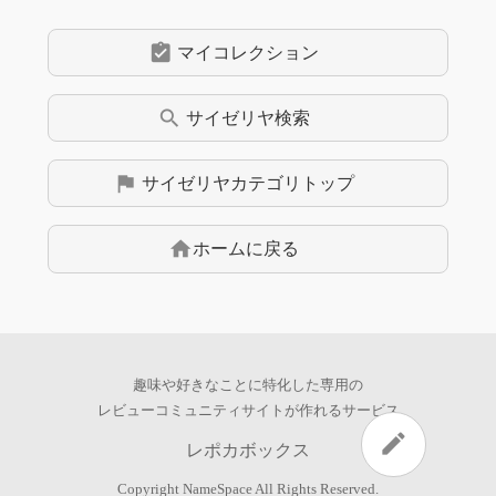
assignment_turned_in
マイコレクション
search
サイゼリヤ
検索
flag
サイゼリヤ
カテゴリトップ
home
ホームに戻る
趣味や好きなことに特化した専用の
レビューコミュニティサイトが作れるサービス
edit
レポカボックス
Copyright
NameSpace
All Rights Reserved.