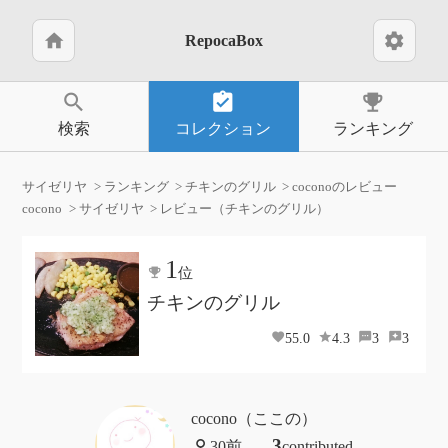
home
settings
RepocaBox
search
assignment_turned_in
emoji_events
検索
コレクション
ランキング
サイゼリヤ
ランキング
チキンのグリル
coconoのレビュー
cocono
サイゼリヤ
レビュー（チキンのグリル）
1
位
チキンのグリル
55.0
4.3
3
3
cocono（ここの）
3
contributed