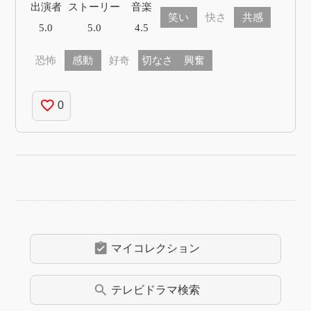
出演者
ストーリー
音楽
笑い
快さ
共感
5.0
5.0
4.5
恐怖
感動
好奇
切なさ
興奮
favorite_border
0
assignment_turned_in
マイコレクション
search
テレビドラマ
検索