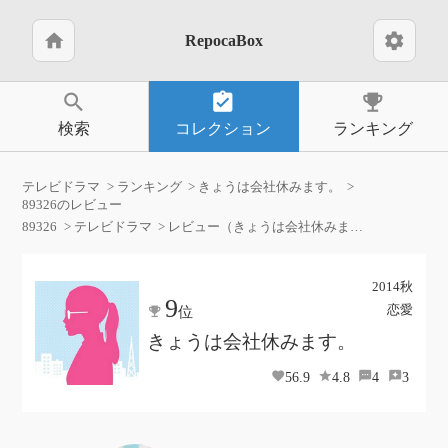
home
settings
RepocaBox
search
assignment_turned_in
emoji_events
検索
コレクション
ランキング
テレビドラマ
ランキング
きょうは会社休みます。
89326のレビュー
89326
テレビドラマ
レビュー（きょうは会社休みます。）
2014秋
9
恋愛
位
きょうは会社休みます。
56.9
4.8
4
3