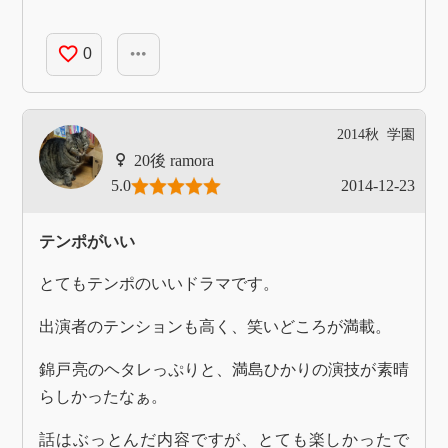
favorite_border
more_horiz
0
2014秋
学園
ramora
5.0
2014-12-23
テンポがいい
とてもテンポのいいドラマです。
出演者のテンションも高く、笑いどころが満載。
錦戸亮のヘタレっぷりと、満島ひかりの演技が素晴
らしかったなぁ。
話はぶっとんだ内容ですが、とても楽しかったで