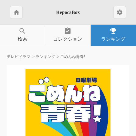
home
settings
RepocaBox
search
assignment_turned_in
emoji_events
検索
コレクション
ランキング
テレビドラマ
ランキング
ごめんね青春!