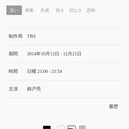
笑い
興奮
共感
快さ
切なさ
恐怖
制作局
TBS
期間
2014年10月12日 - 12月21日
時間
日曜 21:00 - 21:54
主演
錦戸亮
履歴
subtitles
photo_size_select_small
photo_size_select_large
image