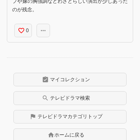
プや嫁の胸強調などわざとらしい演出が少しあった
のが残念。
favorite_border
more_horiz
0
assignment_turned_in
マイコレクション
search
テレビドラマ
検索
flag
テレビドラマ
カテゴリトップ
home
ホームに戻る