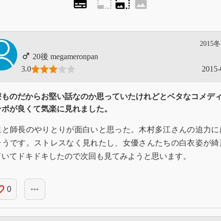
subtitles
photo_size_select_small
photo_size_select_large
image
2015冬
megameronpan
3.0
2015-
療ものだからお堅い話なのか思っていたけれどとベタなコメデ
ンポが良くて気楽に見れました。
里と師長のやりとりが面白いと思った。木村多江さんの迫力に
そうです。ストレスなく見れたし、女優さんたちの白衣姿が綺
ていてドキドキしたので次回も見てみようと思います。
_border
more_horiz
0