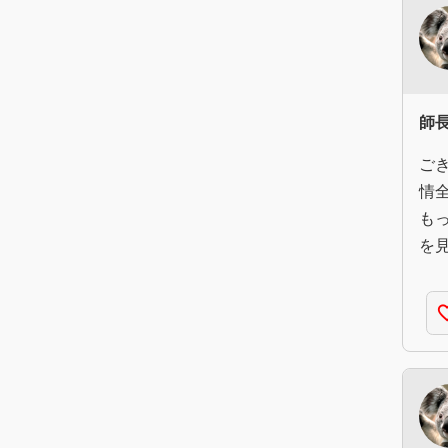
師
ご
情
も
を
favorite