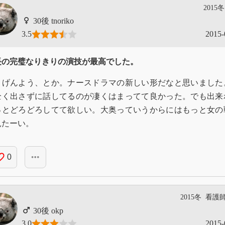
2015冬
tnoriko
3.5
2015-
長の完璧なりきりの演技が最高でした。
きげんよう、とか。ナースドラマの新しい形だなと思いました
全く出さずに話してるのが凄くはまってて良かった。でも出来
っとどろどろしてて欲しい。大奥っていうからにはもっと女の
見たーい。
_border
more_horiz
0
2015冬
看護
okp
3.0
2015-