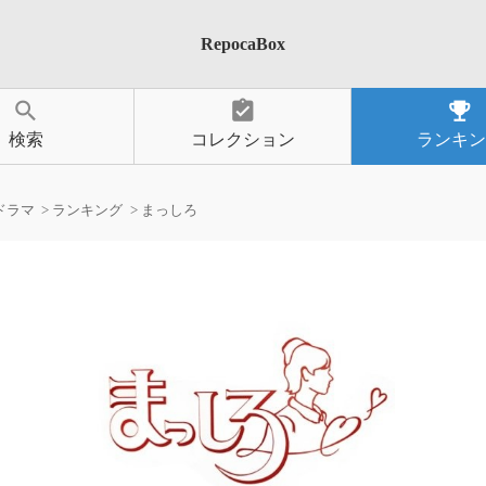
RepocaBox
search
assignment_turned_in
emoji_events
検索
コレクション
ランキン
ドラマ
ランキング
まっしろ