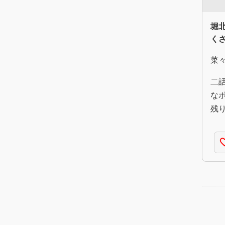
堀
く
菜
二
な
残
favorite