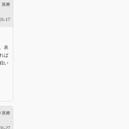
医療
01-17
。表
れば
戦い
師
医療
01-27