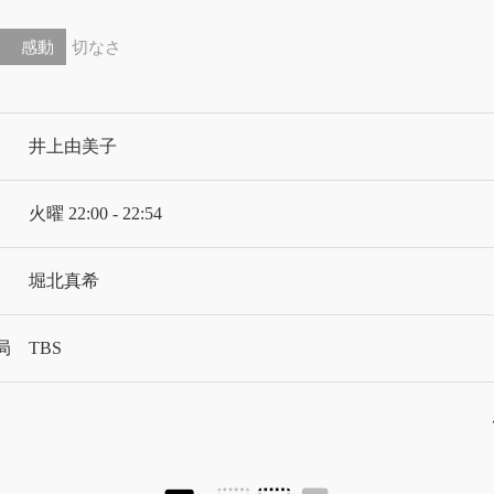
感動
切なさ
井上由美子
火曜 22:00 - 22:54
堀北真希
局
TBS