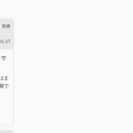
医療
01-17
ィで
はま
麗で