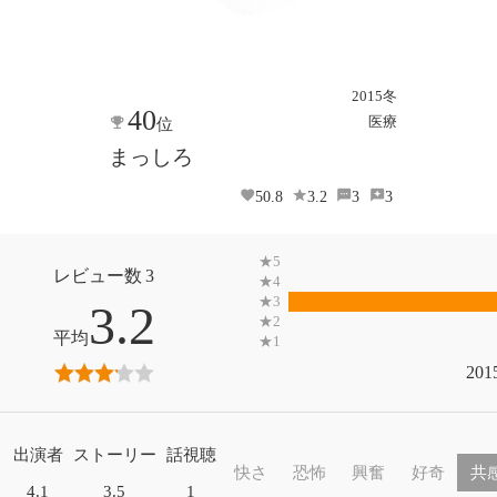
2015冬
40
医療
位
まっしろ
50.8
3.2
3
3
3
3.2
201
出演者
ストーリー
話視聴
快さ
恐怖
興奮
好奇
共
4.1
3.5
1