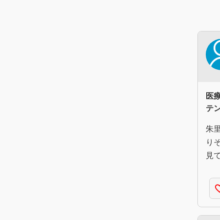
医
テ
朱
り
見
favorite