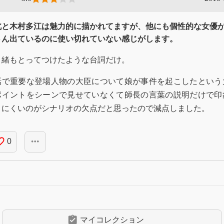
北と木村多江は魅力的に描かれてますが、他にも個性的な女優
さん出ているのに使い切れていない感じがします。
々緒もとってつけたような台詞だけ。
話で重要な登場人物の大臣について娘が事件を起こしたという
ポイントをシーンで見せていなくて師長の言葉の説明だけで印
りにくいのがシナリオの欠点だと思ったので減点しました。
_border
more_horiz
0
assignment_turned_in
マイコレクション