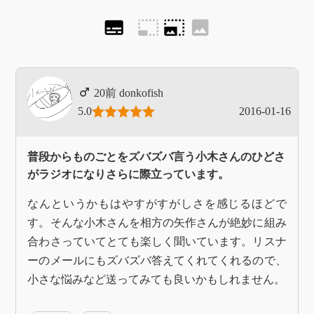
subtitles
photo_size_select_small
photo_size_select_large
image
donkofish
5.0
2016-01-16
普段からものごとをズバズバ言う小木さんのひどさ
がラジオになりさらに際立っています。
なんというかもはやすがすがしさを感じるほどで
す。そんな小木さんを相方の矢作さんが絶妙に組み
合わさっていてとても楽しく聞いています。リスナ
ーのメールにもズバズバ答えてくれてくれるので、
小さな悩みなど送ってみても良いかもしれません。