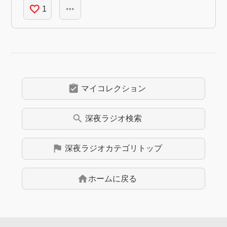
favorite_border
more_horiz
1
assignment_turned_in
マイコレクション
search
深夜ラジオ
検索
flag
深夜ラジオ
カテゴリトップ
home
ホームに戻る