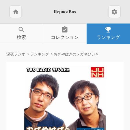
home
settings
RepocaBox
search
assignment_turned_in
emoji_events
検索
コレクション
ランキング
深夜ラジオ
ランキング
おぎやはぎのメガネびいき