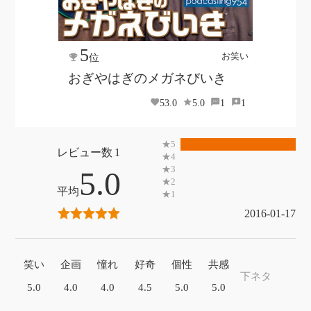
5
お笑い
位
おぎやはぎのメガネびいき
53.0
5.0
1
1
1
5.0
2016-01-17
笑い
企画
憧れ
好奇
個性
共感
下ネタ
5.0
4.0
4.0
4.5
5.0
5.0