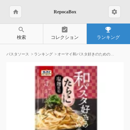
home
settings
RepocaBox
search
assignment_turned_in
emoji_events
検索
コレクション
ランキング
パスタソース
ランキング
オーマイ和パスタ好きのためのたらこ２４．６ｇ×２食