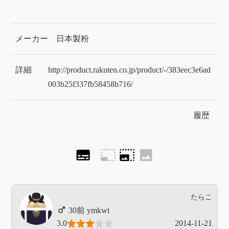
メーカー
日本製粉
詳細
http://product.rakuten.co.jp/product/-/383eec3e6ad
003b25f337fb58458b716/
履歴
subtitles
photo_size_select_small
photo_size_select_large
image
たらこ
ymkwt
3.0
2014-11-21