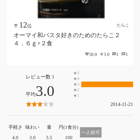
12
たらこ
位
オーマイ和パスタ好きのためのたらこ２
４．６ｇ×２食
50.0
3.0
1
1
1
3.0
2014-11-21
手軽さ
味わい
量
円(1食分)
一人前可
4.0
3.0
3.5
100