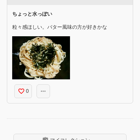
ちょっと水っぽい
粒々感ほしい。バター風味の方が好きかな
favorite_border
more_horiz
0