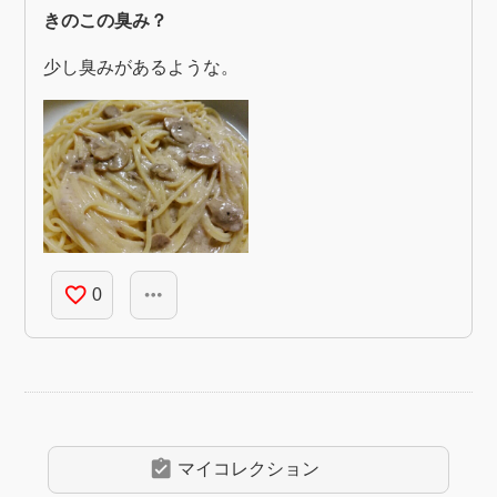
きのこの臭み？
少し臭みがあるような。
favorite_border
more_horiz
0
assignment_turned_in
マイコレクション