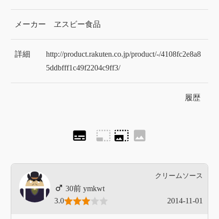
メーカー
ヱスビー食品
詳細
http://product.rakuten.co.jp/product/-/4108fc2e8a8
5ddbfff1c49f2204c9ff3/
履歴
subtitles
photo_size_select_small
photo_size_select_large
image
クリームソース
ymkwt
3.0
2014-11-01