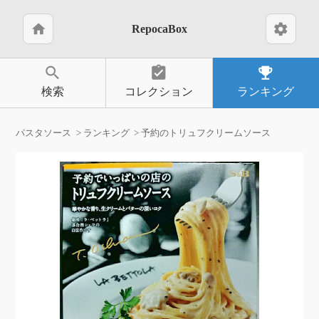
home
settings
RepocaBox
search
assignment_turned_in
emoji_events
検索
コレクション
ランキング
パスタソース
ランキング
予約のトリュフクリームソース