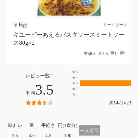
6
ミートソース
位
キユーピーあえるパスタソースミートソー
ス80g×2
50.8
3.5
1
1
1
3.5
2014-10-23
味わい
量
手軽さ
円(1食分)
一人前可
3.5
4.0
4.5
100