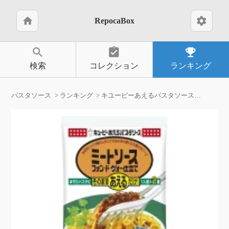
home
settings
RepocaBox
search
assignment_turned_in
emoji_events
検索
コレクション
ランキング
パスタソース
ランキング
キユーピーあえるパスタソースミートソース80g×2