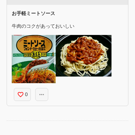
お手軽ミートソース
牛肉のコクがあっておいしい
favorite_border
more_horiz
0