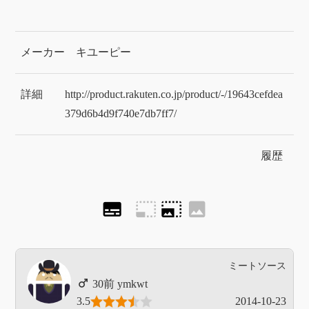
メーカー
キユーピー
詳細
http://product.rakuten.co.jp/product/-/19643cefdea
379d6b4d9f740e7db7ff7/
履歴
subtitles
photo_size_select_small
photo_size_select_large
image
ミートソース
ymkwt
3.5
2014-10-23