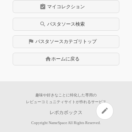
assignment_turned_in
マイコレクション
search
パスタソース
検索
flag
パスタソース
カテゴリトップ
home
ホームに戻る
趣味や好きなことに特化した専用の
レビューコミュニティサイトが作れるサービス
edit
レポカボックス
Copyright
NameSpace
All Rights Reserved.