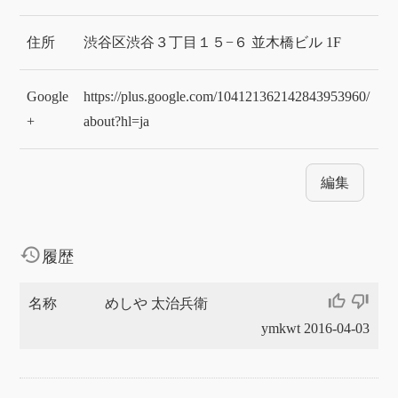
住所
渋谷区渋谷３丁目１５−６ 並木橋ビル 1F
Google
https://plus.google.com/104121362142843953960/
+
about?hl=ja
編集
history
履歴
thumb_up_off_alt
thumb_down_off_alt
名称
めしや 太治兵衛
ymkwt 2016-04-03