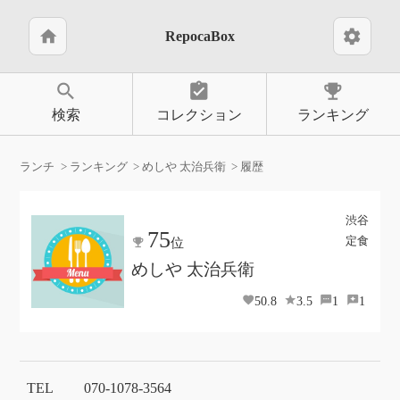
home
settings
RepocaBox
search
assignment_turned_in
emoji_events
検索
コレクション
ランキング
ランチ
ランキング
めしや 太治兵衛
履歴
渋谷
75
定食
位
めしや 太治兵衛
50.8
3.5
1
1
TEL
070-1078-3564