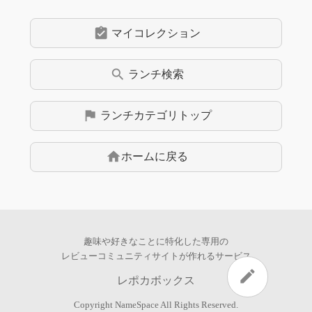
assignment_turned_in
マイコレクション
search
ランチ
検索
flag
ランチ
カテゴリトップ
home
ホームに戻る
趣味や好きなことに特化した専用の
レビューコミュニティサイトが作れるサービス
edit
レポカボックス
Copyright
NameSpace
All Rights Reserved.